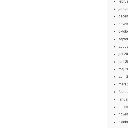
febru
janua
decem
novem
oktob
septe
augus
juli 2
juni 
maj 2
april 
mars 
febru
janua
decem
novem
oktob