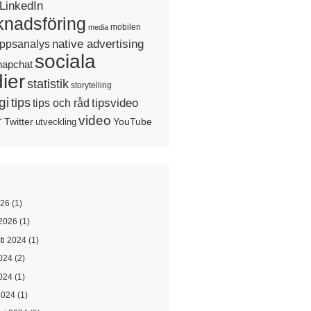
LinkedIn
nadsföring
mobilen
media
native advertising
ppsanalys
sociala
napchat
ier
statistik
storytelling
gi
tips
tipsvideo
tips och råd
video
r
Twitter
YouTube
utveckling
026
(1)
2026
(1)
ti 2024
(1)
2024
(2)
024
(1)
2024
(1)