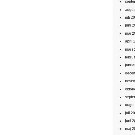
septe
augus
juli 2
juni 
maj 2
april 
mars 
febru
janua
decem
novem
oktob
septe
augus
juli 2
juni 
maj 2