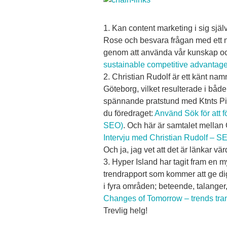
1. Kan content marketing i sig själv
Rose och besvara frågan med ett ne
genom att använda vår kunskap oc
sustainable competitive advantag
2. Christian Rudolf är ett känt na
Göteborg, vilket resulterade i både
spännande pratstund med Ktnts Pi
du föredraget:
Använd Sök för att fö
SEO)
. Och här är samtalet mellan
Intervju med Christian Rudolf – S
Och ja, jag vet att det är länkar vä
3. Hyper Island har tagit fram en 
trendrapport som kommer att ge di
i fyra områden; beteende, talanger, 
Changes of Tomorrow – trends tra
Trevlig helg!