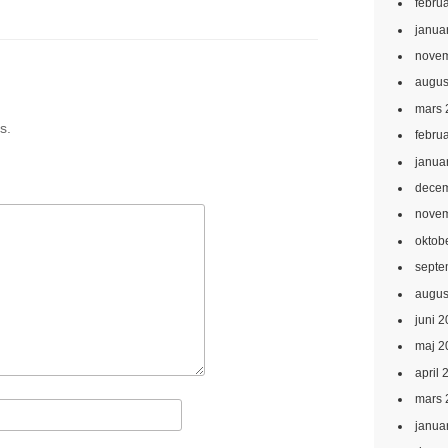
febru
janua
novem
augus
mars 
s.
febru
janua
decem
novem
oktob
septe
augus
juni 
maj 2
april 
mars 
janua