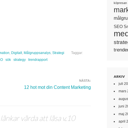
köpresan
mark
målgru
SEO
S
med
strate
trende
rmation
,
Digitalt
,
Målgruppsanalys
,
Strategi
Taggar:
EO
sök
strategy
trendrapport
ARKIV
NÄSTA:
juli 2
12 hot mot din Content Marketing
mars 
augus
juni 
maj 2
 länkar värda att läsa v.10
april 