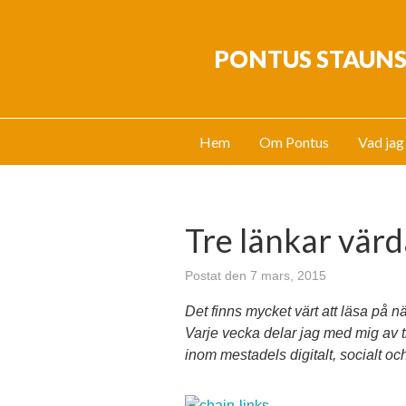
PONTUS STAUN
Hem
Om Pontus
Vad jag
Tre länkar värd
Postat den 7 mars, 2015
Det finns mycket värt att läsa på nä
Varje vecka delar jag med mig av tr
inom mestadels digitalt, socialt oc