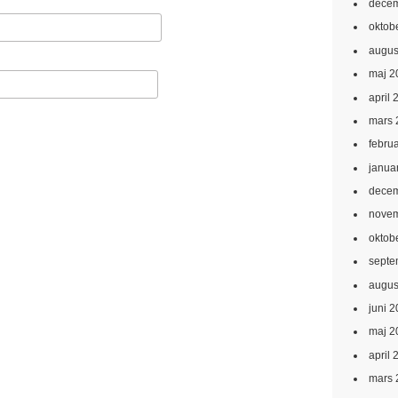
decem
oktob
augus
maj 2
april 
mars 
febru
janua
decem
novem
oktob
septe
augus
juni 
maj 2
april 
mars 