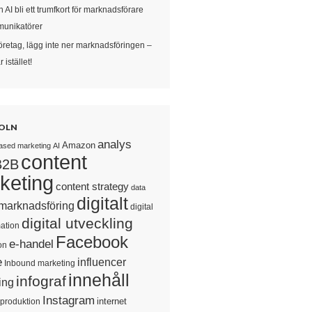
 AI bli ett trumfkort för marknadsförare
unikatörer
öretag, lägg inte ner marknadsföringen –
 istället!
OLN
analys
Amazon
ased marketing
AI
content
B2B
keting
content strategy
data
digitalt
 marknadsföring
digital
digital utveckling
ation
Facebook
e-handel
on
e
influencer
Inbound marketing
innehåll
infograf
ing
Instagram
internet
sproduktion