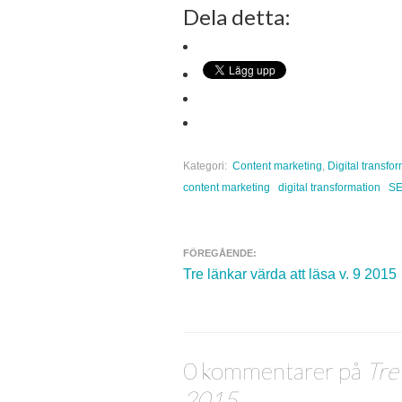
Dela detta:
Kategori:
Content marketing
,
Digital transfo
content marketing
digital transformation
S
FÖREGÅENDE:
Navigera inlägg
Tre länkar värda att läsa v. 9 2015
0 kommentarer på
Tre
2015