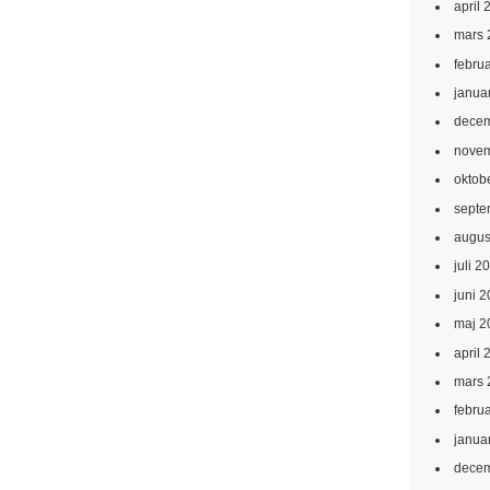
april 
mars 
febru
janua
decem
novem
oktob
septe
augus
juli 2
juni 
maj 2
april 
mars 
febru
janua
decem