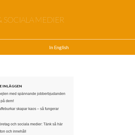
& SOCIALA MEDIER
In English
E INLÄGGEN
mejlen med spännande jobberbjudanden
e på dem!
affeburkar skapar kaos – så fungerar
öretag och sociala medier: Tänk så här
ton och innehåll