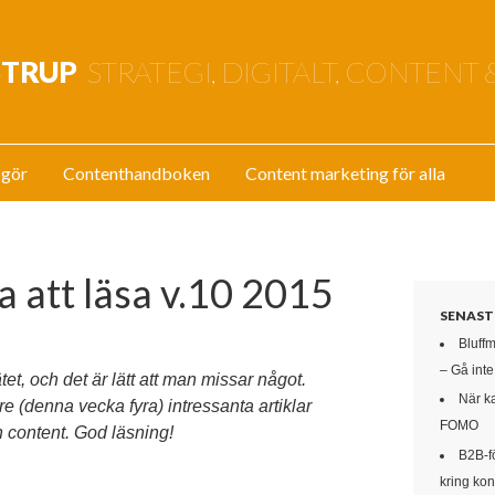
STRUP
STRATEGI, DIGITALT, CONTENT 
 gör
Contenthandboken
Content marketing för alla
a att läsa v.10 2015
SENAST
Bluff
– Gå int
tet, och det är lätt att man missar något.
När k
e (denna vecka fyra) intressanta artiklar
FOMO
h content. God läsning!
B2B-f
kring kon