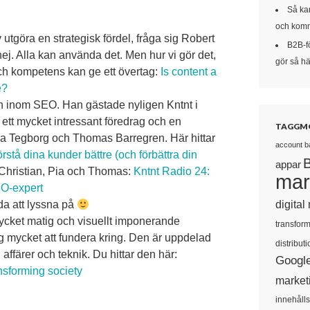
Så kan
och komm
 utgöra en strategisk fördel, fråga sig Robert
B2B-f
j. Alla kan använda det. Men hur vi gör det,
gör så här
h kompetens kan ge ett övertag:
Is content a
e?
mn inom SEO. Han gästade nyligen Kntnt i
 ett mycket intressant föredrag och en
TAGGM
a Tegborg och Thomas Barregren. Här hittar
account b
rstå dina kunder bättre (och förbättra din
appar
 Christian, Pia och Thomas:
Kntnt Radio 24:
mar
EO-expert
digital
rda att lyssna på
mycket matig och visuellt imponerande
transform
g mycket att fundera kring. Den är uppdelad
distributi
affärer och teknik. Du hittar den här:
Googl
nsforming society
market
innehåll