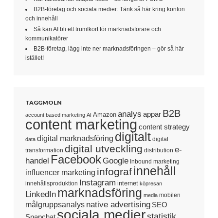
B2B-företag och sociala medier: Tänk så här kring konton
och innehåll
Så kan AI bli ett trumfkort för marknadsförare och
kommunikatörer
B2B-företag, lägg inte ner marknadsföringen – gör så här
istället!
TAGGMOLN
B2B
analys
appar
Amazon
account based marketing
AI
content marketing
content strategy
digitalt
digital marknadsföring
digital
data
digital utveckling
e-
transformation
distribution
Facebook
handel
Google
Inbound marketing
innehåll
infograf
influencer marketing
Instagram
internet
innehållsproduktion
köpresan
marknadsföring
LinkedIn
mobilen
media
native advertising
målgruppsanalys
SEO
sociala medier
statistik
Snapchat