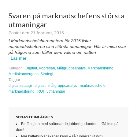
Svaren på marknadschefens största
utmaningar
Postat den 21 februari, 2015
I Marknadschefsbarometern för 2015 listar
marknadscheferna sina största utmaningar. Här är mina svar
på frågorna som håller dem vakna om natten
Läs mer
Kategori:
Digitalt
,
Köpresan
,
Målgruppsanalys
,
Marknadsföring
,
Mediakonvergens
,
Strategi
Taggar:
digital strategi
digitalt
målgruppsanalys
marknadschefer
marknadsföring
ROI
utmaningar
SENASTE INLÄGGEN
Bluffmejlen med spännande jobberbjudanden – Gå inte på
dem!
När kaffeburkar skapar kaos – så fungerar FOMO