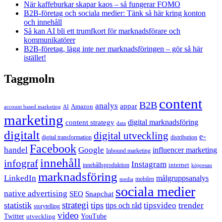
När kaffeburkar skapar kaos – så fungerar FOMO
B2B-företag och sociala medier: Tänk så här kring konton
och innehåll
Så kan AI bli ett trumfkort för marknadsförare och
kommunikatörer
B2B-företag, lägg inte ner marknadsföringen – gör så här
istället!
Taggmoln
content
B2B
analys
appar
Amazon
account based marketing
AI
marketing
content strategy
digital marknadsföring
data
digitalt
digital utveckling
e-
digital transformation
distribution
Facebook
handel
Google
influencer marketing
Inbound marketing
innehåll
infograf
Instagram
internet
innehållsproduktion
köpresan
marknadsföring
LinkedIn
målgruppsanalys
mobilen
media
sociala medier
native advertising
SEO
Snapchat
strategi
statistik
tips
tipsvideo
trender
tips och råd
storytelling
video
Twitter
YouTube
utveckling