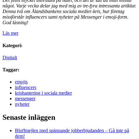
Det finns mycket intressant på nätet, och det är lätt att man missar
något. Varje vecka delar jag med mig av tre-fyra intressanta artiklar.
Denna två om Ålandsbankens sociala medier-kris, hur företag
missförstår influencers samt nyheter på Messenger i emoji-form.
God läsning!
Läs mer
Kategori:
Digitalt
Taggar:
emojis
influencers
krishantering i sociala medier
messenger
nyheter
Senaste inläggen
Bluffmejlen med spännande jobberbjudanden – Gå inte på
dem!