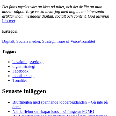
Det finns mycket värt att läsa på nätet, och det är lätt att man
missar något. Varje vecka delar jag med mig av tre intressanta
artiklar inom mestadels digitalt, socialt och content. God läsning!
Läs mer
Kategori:
Digitalt
,
Sociala medier
,
Strategi
,
Tone of Voice/Tonalitet
Taggar:
bevakningsverktyg
digital strategi
Facebook
mobil strategi
Tonalitet
Senaste inläggen
Bluffmejlen med spännande jobberbjudanden – Gå inte på
dem!
När kaffeburkar skapar kaos – så fungerar FOMO