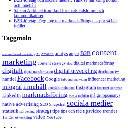
B2B-företag och sociala medier: Tänk så här kring konton
och innehåll
Så kan AI bli ett trumfkort för marknadsförare och
kommunikatörer
B2B-företag, lägg inte ner marknadsföringen – gör så här
istället!
Taggmoln
content
B2B
analys
appar
Amazon
account based marketing
AI
marketing
content strategy
digital marknadsföring
data
digitalt
digital utveckling
e-
digital transformation
distribution
Facebook
handel
Google
influencer marketing
Inbound marketing
innehåll
infograf
Instagram
internet
innehållsproduktion
köpresan
marknadsföring
LinkedIn
målgruppsanalys
mobilen
media
sociala medier
native advertising
SEO
Snapchat
strategi
statistik
tips
tipsvideo
trender
tips och råd
storytelling
video
Twitter
YouTube
utveckling