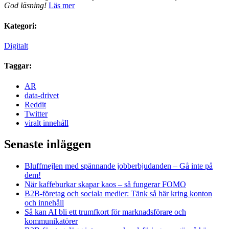
God läsning!
Läs mer
Kategori:
Digitalt
Taggar:
AR
data-drivet
Reddit
Twitter
viralt innehåll
Senaste inläggen
Bluffmejlen med spännande jobberbjudanden – Gå inte på
dem!
När kaffeburkar skapar kaos – så fungerar FOMO
B2B-företag och sociala medier: Tänk så här kring konton
och innehåll
Så kan AI bli ett trumfkort för marknadsförare och
kommunikatörer