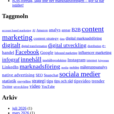
B2B-företag, lägg inte ner marknadsföringen – gör så här
istället!
Taggmoln
content
B2B
analys
appar
Amazon
account based marketing
AI
marketing
content strategy
digital marknadsföring
data
digitalt
digital utveckling
e-
digital transformation
distribution
Facebook
handel
Google
influencer marketing
Inbound marketing
innehåll
infograf
Instagram
internet
innehållsproduktion
köpresan
marknadsföring
LinkedIn
målgruppsanalys
mobilen
media
sociala medier
native advertising
SEO
Snapchat
strategi
statistik
tips
tipsvideo
trender
tips och råd
storytelling
video
Twitter
YouTube
utveckling
Arkiv
juli 2026
(1)
mars 2026
(1)