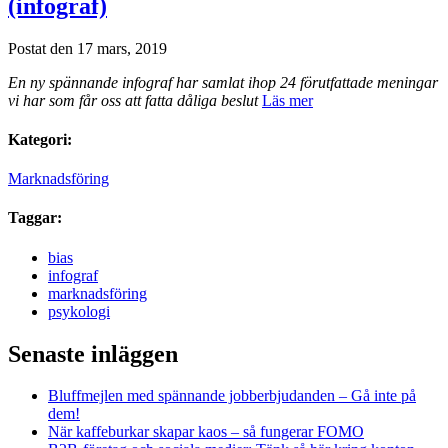
(infograf)
Postat den 17 mars, 2019
En ny spännande infograf har samlat ihop 24 förutfattade meningar
vi har som får oss att fatta dåliga beslut
Läs mer
Kategori:
Marknadsföring
Taggar:
bias
infograf
marknadsföring
psykologi
Senaste inläggen
Bluffmejlen med spännande jobberbjudanden – Gå inte på
dem!
När kaffeburkar skapar kaos – så fungerar FOMO