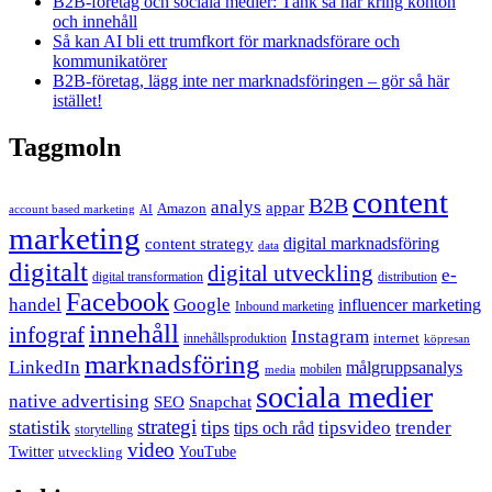
B2B-företag och sociala medier: Tänk så här kring konton
och innehåll
Så kan AI bli ett trumfkort för marknadsförare och
kommunikatörer
B2B-företag, lägg inte ner marknadsföringen – gör så här
istället!
Taggmoln
content
B2B
analys
appar
Amazon
account based marketing
AI
marketing
content strategy
digital marknadsföring
data
digitalt
digital utveckling
e-
digital transformation
distribution
Facebook
handel
Google
influencer marketing
Inbound marketing
innehåll
infograf
Instagram
internet
innehållsproduktion
köpresan
marknadsföring
LinkedIn
målgruppsanalys
mobilen
media
sociala medier
native advertising
SEO
Snapchat
strategi
statistik
tips
tipsvideo
trender
tips och råd
storytelling
video
Twitter
YouTube
utveckling