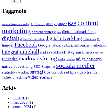
istället!
Taggmoln
content
B2B
analys
appar
Amazon
account based marketing
AI
marketing
content strategy
digital marknadsföring
data
digitalt
digital utveckling
e-
digital transformation
distribution
Facebook
handel
Google
influencer marketing
Inbound marketing
innehåll
infograf
Instagram
internet
innehållsproduktion
köpresan
marknadsföring
LinkedIn
målgruppsanalys
mobilen
media
sociala medier
native advertising
SEO
Snapchat
strategi
statistik
tips
tipsvideo
trender
tips och råd
storytelling
video
Twitter
YouTube
utveckling
Arkiv
juli 2026
(1)
mars 2026
(1)
augusti 2024
(1)