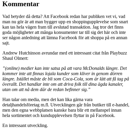
Kommentar
Vad betyder då detta? Att Facebook redan har publiken vet vi, vad
man nu gör är att man bygger upp en shoppingupplevelse som snart
kan tas hela vägen fram till avslutad transaktion. Jag tror det finns
goda möjligheter att många konsumenter tar till sig det här och inte
ser någon anledning att lämna Facebook för att shoppa på en annan
sajt.
Andrew Hutchinson avrundar med ett intressant citat från Playbuzz
Shaul Olmert:
”(online) medier kan inte satsa på att vara McDonalds längre. Det
kommer inte att finnas lojala kunder som kliver in genom dörren
längre. Istället måste de bli som Coca-Cola, som är lätt att få tag på
överallt. Det handlar inte om att driva folk till dina ägda kanaler,
utan om att nå dem där de redan befinner sig.”
Han talar om media, men det kan lika gärna vara
detaljhandelsföretag m.fl. Utvecklingen går från butiker till e-handel,
men den egna webbplatsen kanske bara blir ett mellanspel innan
hela sortimentet och kundupplevelsen flyttar in på Facebook.
En intressant utveckling.