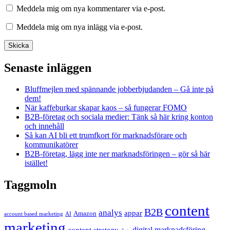
Meddela mig om nya kommentarer via e-post.
Meddela mig om nya inlägg via e-post.
Senaste inläggen
Bluffmejlen med spännande jobberbjudanden – Gå inte på
dem!
När kaffeburkar skapar kaos – så fungerar FOMO
B2B-företag och sociala medier: Tänk så här kring konton
och innehåll
Så kan AI bli ett trumfkort för marknadsförare och
kommunikatörer
B2B-företag, lägg inte ner marknadsföringen – gör så här
istället!
Taggmoln
content
B2B
analys
appar
Amazon
account based marketing
AI
marketing
content strategy
digital marknadsföring