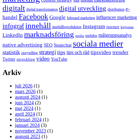
data
digitalt
digital utveckling
e-
digital transformation
distribution
Facebook
handel
Google
influencer marketing
Inbound marketing
innehåll
infograf
Instagram
internet
innehållsproduktion
köpresan
marknadsföring
LinkedIn
målgruppsanalys
mobilen
media
sociala medier
native advertising
SEO
Snapchat
strategi
statistik
tips
tipsvideo
trender
tips och råd
storytelling
video
Twitter
YouTube
utveckling
Arkiv
juli 2026
(1)
mars 2026
(1)
augusti 2024
(1)
juni 2024
(2)
maj 2024
(1)
april 2024
(1)
februari 2024
(1)
januari 2024
(3)
november 2023
(1)
augusti 2023
(1)