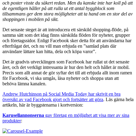
och poster visste du säkert redan. Men du kanske inte har koll på att
de egentligen håller på att rulla ut ett antal byggblock som
tillsammans ger dem stora möjligheter att ta hand om en stor del av
shoppingen i mobilen på sikt.
Det senaste steget är att introducera ett särskild shopping-flöde, på
samma sätt som det idag finns särskilda flöden för nyheter, grupper
och företagssidor. Enligt Facebook sker detta för att användarna har
efterfrågat det, och nu vill man erbjuda en ”samlad plats där
användare lättare kan hitta, dela och köpa varor”.
Det är gradvis utvecklingen som Facebook har rullat ut det senaste
året, och det verkligt intressanta är hur den helt och hållet är mobil.
Precis som allt annat de gör syftar det till att erbjuda allt inom ramen
för Facebook, vi ska umgås, läsa nyheter och shoppa utan att
behöva lämna kanalen.
Andrew Hutchinson på Social Media Today har skrivit en bra
översikt av vad Facebook gjort och fortsätter att göra
. Läs gärna hela
artikeln, här är byggstenarna i kortversion:
Karusellannonserna
gav företag en möjlighet att visa mer av sina
produkter
: