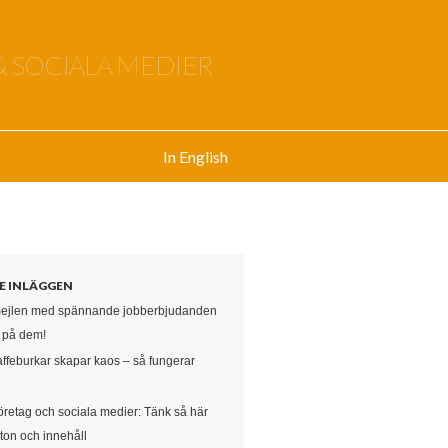
& SOCIALA MEDIER
In English
E INLÄGGEN
mejlen med spännande jobberbjudanden
e på dem!
affeburkar skapar kaos – så fungerar
öretag och sociala medier: Tänk så här
ton och innehåll