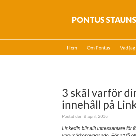
PONTUS STAUN
Hem
Om Pontus
Vad jag
3 skäl varför di
innehåll på Lin
Postat den 9 april, 2016
LinkedIn blir allt intressantare för
varumärkesbyggande. För att få ett 