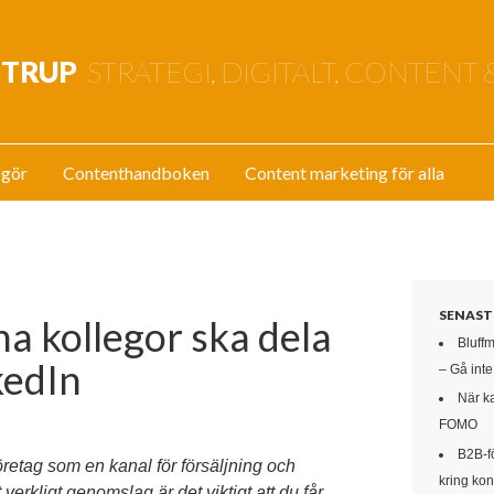
STRUP
STRATEGI, DIGITALT, CONTENT 
 gör
Contenthandboken
Content marketing för alla
SENAST
na kollegor ska dela
Bluff
kedIn
– Gå int
När k
FOMO
B2B-f
 företag som en kanal för försäljning och
kring kon
verkligt genomslag är det viktigt att du får