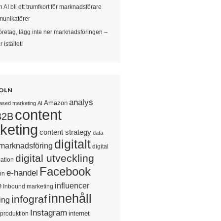
 AI bli ett trumfkort för marknadsförare
unikatörer
öretag, lägg inte ner marknadsföringen –
 istället!
OLN
analys
Amazon
ased marketing
AI
content
B2B
keting
content strategy
data
digitalt
 marknadsföring
digital
digital utveckling
ation
Facebook
e-handel
on
e
influencer
Inbound marketing
innehåll
infograf
ing
Instagram
internet
sproduktion