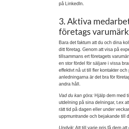
på LinkedIn.
3. Aktiva medarbet
företags varumär
Bara det faktum att du och dina koll
ditt företag. Genom att visa på expe
tillsammans ert företagets varumä
en stor fördel för säljare i vissa b
effektivt nå ut till fler kontakter oc
anledningarna är det bra för företa
andra håll.
Vad du kan göra:
Hjälp dem med tip
utdelning på sina delningar, t.ex att
rätt tid på dagen eller under vecka
uppmuntrande och bejakande till de
Undvik
: Att till varje pris få dem a