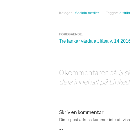
Kategori:
Sociala medier
Taggar:
distrib
FÖREGÅENDE:
Navigera inlägg
Tre länkar värda att läsa v. 14 201
0 kommentarer på
3 s
dela innehåll på Linked
Skriv en kommentar
Din e-post adress kommer inte att visa