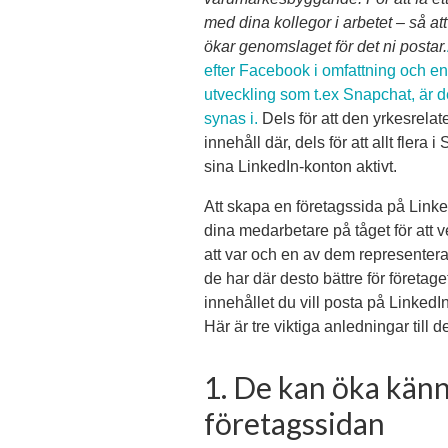
med dina kollegor i arbetet – så at
ökar genomslaget för det ni postar.
efter Facebook i omfattning och 
utveckling som t.ex Snapchat, är det
synas i.
Dels för att den yrkesrelate
innehåll där, dels för att allt fler
sina LinkedIn-konton aktivt.
Att skapa en företagssida på Link
dina medarbetare på tåget för att ve
att var och en av dem representerar 
de har där desto bättre för företag
innehållet du vill posta på LinkedI
Här är tre viktiga anledningar till de
1. De kan öka kä
företagssidan