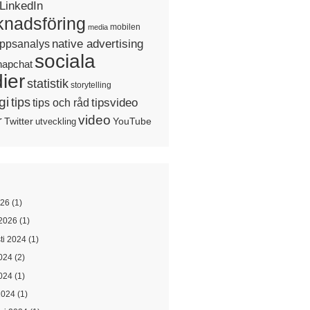
LinkedIn
nadsföring
mobilen
media
native advertising
ppsanalys
sociala
napchat
ier
statistik
storytelling
gi
tips
tipsvideo
tips och råd
video
r
Twitter
YouTube
utveckling
026
(1)
2026
(1)
ti 2024
(1)
2024
(2)
024
(1)
2024
(1)