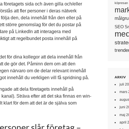
köpresan
a företagets sida och även gilla och/eller
mark
örstås att fler personer i deras nätverk
 följa den, dela innehåll från den eller på
målgru
d ett större genomslag för det du postar på
SEO
S
are på LinkedIn att interagera med
med
viktigt att regelbundet posta innehåll på
strate
trende
det för dina kollegor att dela innehåll från
att de gör det. Påminn dem om att den
 egen närvaro om de delar relevant innehåll
ARKIV
t innehåll du verkligen vill få spridning på.
juli 2
ingade att dela företagets innehåll på
mars 
kanal). Sträva efter att det ska finnas en win-
augus
lt klart för dem att det är de själva som
juni 
maj 2
april 
ersoner slår företag –