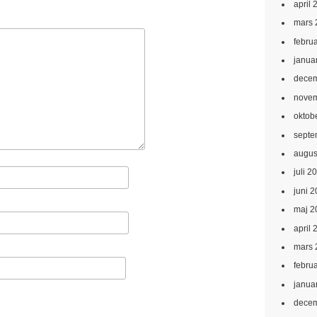
april 
mars 
febru
janua
decem
novem
oktob
septe
augus
juli 2
juni 
maj 2
april 
mars 
febru
janua
decem