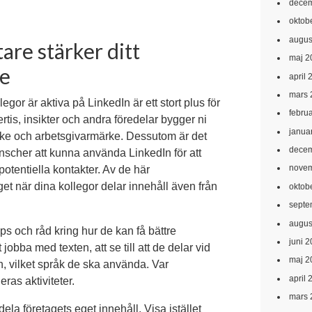
decem
oktob
augus
are stärker ditt
maj 2
ke
april 
mars 
egor är aktiva på LinkedIn är ett stort plus för
febru
rtis, insikter och andra föredelar bygger ni
janua
rke och arbetsgivarmärke. Dessutom är det
decem
ranscher att kunna använda LinkedIn för att
novem
h potentiella kontakter. Av de här
get när dina kollegor delar innehåll även från
oktob
septe
augus
s och råd kring hur de kan få bättre
juni 
 jobba med texten, att se till att de delar vid
maj 2
n, vilket språk de ska använda. Var
april 
ras aktiviteter.
mars 
tt dela företagets eget innehåll. Visa istället