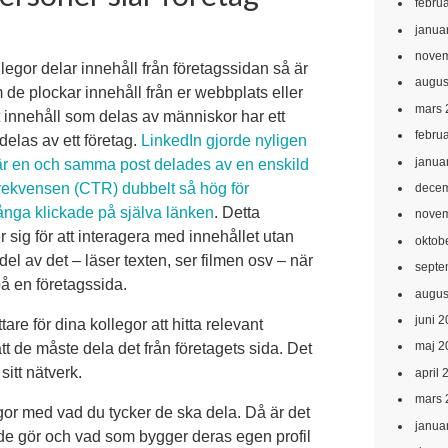
febru
janua
novem
llegor delar innehåll från företagssidan så är
augus
m de plockar innehåll från er webbplats eller
mars 
tt innehåll som delas av människor har ett
febru
delas av ett företag.
LinkedIn gjorde nyligen
janua
är en och samma post delades av en enskild
kfrekvensen (CTR) dubbelt så hög för
decem
ånga klickade på själva länken
. Detta
novem
r sig för att interagera med innehållet utan
oktob
 del av det – läser texten, ser filmen osv – när
septe
på en företagssida.
augus
juni 
tare för dina kollegor att hitta relevant
maj 2
 att de måste dela det från företagets sida. Det
 sitt nätverk.
april 
mars 
or med vad du tycker de ska dela. Då är det
janua
ad de gör och vad som bygger deras egen profil