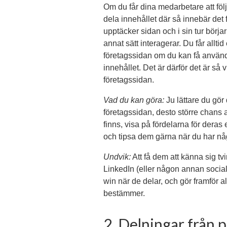
Om du får dina medarbetare att följ
dela innehållet där så innebär det f
upptäcker sidan och i sin tur börjar
annat sätt interagerar. Du får allti
företagssidan om du kan få använd
innehållet. Det är därför det är så 
företagssidan.
Vad du kan göra:
Ju lättare du gör 
företagssidan, desto större chans 
finns, visa på fördelarna för deras
och tipsa dem gärna när du har någo
Undvik:
Att få dem att känna sig tv
LinkedIn (eller någon annan social 
win när de delar, och gör framför al
bestämmer.
2. Delningar från p