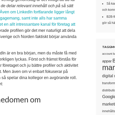
Så kan
t de delar relevant innehåll och på så sätt
och komm
Även om LinkedIn fortfarande ligger långt
B2B-f
engagemang, samt inte alls har samma
gör så här
 en allt intressantare kanal för företag att
rade profilen gör det mer naturligt att dela
a i Sverige och Norden faktiskt börjar använda
TAGGM
edIn är en bra början, men du måste få med
account b
rkligen lyckas. Först och främst förstås för
appar
mar
företaget och ju bättre profiler och aktivitet
et. Men även om vi enbart fokuserar på
digital
n så spelar dina kollegor en avgörande roll.
transform
t:
distributi
Googl
nnedomen om
market
innehåll