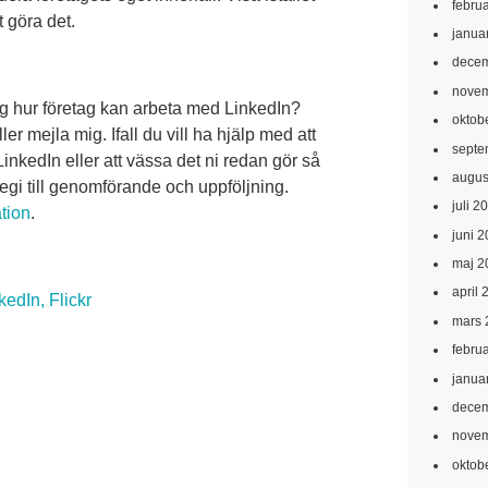
febru
t göra det.
janua
decem
novem
ing hur företag kan arbeta med LinkedIn?
oktob
 mejla mig. Ifall du vill ha hjälp med att
septe
LinkedIn eller att vässa det ni redan gör så
augus
ategi till genomförande och uppföljning.
juli 2
ation
.
juni 
maj 2
april 
edIn, Flickr
mars 
febru
janua
decem
novem
oktob