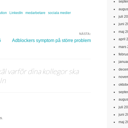
septe
augus
ution
LinkedIn
medarbetare
sociala medier
juli 2
juni 
maj 2
NÄSTA:
april 
6
Adblockers symptom på större problem
mars 
febru
janua
käl varför dina kollegor ska
decem
novem
In
oktob
septe
augus
juli 2
juni 
s.
maj 2