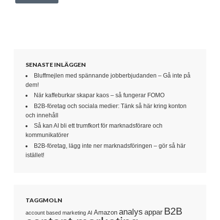
SENASTE INLÄGGEN
Bluffmejlen med spännande jobberbjudanden – Gå inte på
dem!
När kaffeburkar skapar kaos – så fungerar FOMO
B2B-företag och sociala medier: Tänk så här kring konton
och innehåll
Så kan AI bli ett trumfkort för marknadsförare och
kommunikatörer
B2B-företag, lägg inte ner marknadsföringen – gör så här
istället!
TAGGMOLN
B2B
analys
appar
Amazon
account based marketing
AI