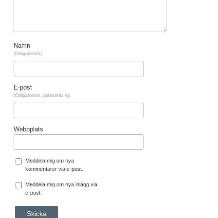
Namn
(Obligatoriskt)
E-post
(Obligatoriskt, publiceras ej)
Webbplats
Meddela mig om nya
kommentarer via e-post.
Meddela mig om nya inlägg via
e-post.