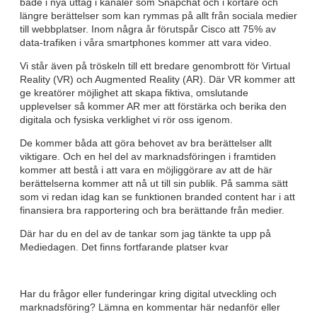
både i nya uttag i kanaler som Snapchat och i kortare och
längre berättelser som kan rymmas på allt från sociala medier
till webbplatser. Inom några år förutspår Cisco att 75% av
data-trafiken i våra smartphones kommer att vara video.
Vi står även på tröskeln till ett bredare genombrott för Virtual
Reality (VR) och Augmented Reality (AR). Där VR kommer att
ge kreatörer möjlighet att skapa fiktiva, omslutande
upplevelser så kommer AR mer att förstärka och berika den
digitala och fysiska verklighet vi rör oss igenom.
De kommer båda att göra behovet av bra berättelser allt
viktigare. Och en hel del av marknadsföringen i framtiden
kommer att bestå i att vara en möjliggörare av att de här
berättelserna kommer att nå ut till sin publik. På samma sätt
som vi redan idag kan se funktionen branded content har i att
finansiera bra rapportering och bra berättande från medier.
Där har du en del av de tankar som jag tänkte ta upp på
Mediedagen. Det finns fortfarande platser kvar
Har du frågor eller funderingar kring digital utveckling och
marknadsföring? Lämna en kommentar här nedanför eller