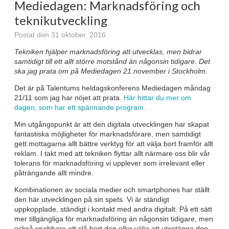
Mediedagen: Marknadsföring och
teknikutveckling
Postat den 31 oktober, 2016
Tekniken hjälper marknadsföring att utvecklas, men bidrar
samtidigt till ett allt större motstånd än någonsin tidigare. Det
ska jag prata om på Mediedagen 21 november i Stockholm.
Det är på Talentums heldagskonferens Mediedagen måndag
21/11 som jag har nöjet att prata.
Här hittar du mer om
dagen, som har ett spännande program.
Min utgångspunkt är att den digitala utvecklingen har skapat
fantastiska möjligheter för marknadsförare, men samtidigt
gett mottagarna allt bättre verktyg för att välja bort framför allt
reklam. I takt med att tekniken flyttar allt närmare oss blir vår
tolerans för marknadsföring vi upplever som irrelevant eller
påträngande allt mindre.
Kombinationen av sociala medier och smartphones har ställt
den här utvecklingen på sin spets. Vi är ständigt
uppkopplade, ständigt i kontakt med andra digitalt. På ett sätt
mer tillgängliga för marknadsföring än någonsin tidigare, men
också snabbare att slå bort den eller välja att utestänga den.