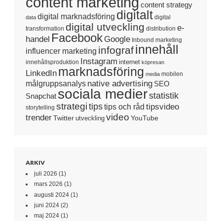
content marketing
content strategy
digitalt
digital marknadsföring
digital
data
digital utveckling
e-
transformation
distribution
Facebook
handel
Google
Inbound marketing
innehåll
infograf
influencer marketing
Instagram
internet
innehållsproduktion
köpresan
marknadsföring
LinkedIn
mobilen
media
native advertising
målgruppsanalys
SEO
sociala medier
statistik
Snapchat
strategi
tips
tipsvideo
tips och råd
storytelling
video
trender
Twitter
YouTube
utveckling
ARKIV
juli 2026
(1)
mars 2026
(1)
augusti 2024
(1)
juni 2024
(2)
maj 2024
(1)