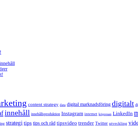
!
innehåll
örer
t!
rketing
digitalt
content strategy
digital marknadsföring
d
data
innehåll
m
af
Instagram
LinkedIn
internet
innehållsproduktion
köpresan
strategi
tips
vid
tipsvideo
trender
tips och råd
Twitter
utveckling
ling