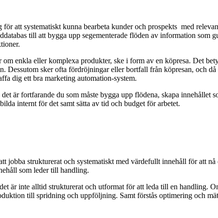
g för att systematiskt kunna bearbeta kunder och prospekts med relevan
kunddatabas till att bygga upp segementerade flöden av information som 
tioner.
 om enkla eller komplexa produkter, ske i form av en köpresa. Det betyde
en. Dessutom sker ofta fördröjningar eller bortfall från köpresan, och då k
kaffa dig ett bra marketing automation-system.
det är fortfarande du som måste bygga upp flödena, skapa innehållet som 
bilda internt för det samt sätta av tid och budget för arbetet.
 jobba strukturerat och systematiskt med värdefullt innehåll för att n
nehåll som leder till handling.
är inte alltid strukturerat och utformat för att leda till en handling. O
oduktion till spridning och uppföljning. Samt förstås optimering och mä