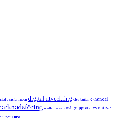
digital utveckling
e-handel
igital transformation
distribution
arknadsföring
native
målgruppsanalys
mobilen
media
eo
YouTube