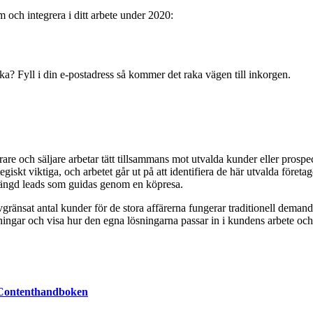
och integrera i ditt arbete under 2020:
ecka? Fyll i din e-postadress så kommer det raka vägen till inkorgen.
e och säljare arbetar tätt tillsammans mot utvalda kunder eller prospect
tegiskt viktiga, och arbetet går ut på att identifiera de här utvalda för
or mängd leads som guidas genom en köpresa.
änsat antal kunder för de stora affärerna fungerar traditionell demand 
aningar och visa hur den egna lösningarna passar in i kundens arbete och 
öp Contenthandboken