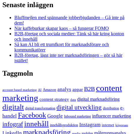
Senaste inläggen
Bluffmejlen med spännande jobberbjudanden – Gå inte på
dem!
När kaffeburkar skapar kaos – så fungerar FOMO
B2B-företag och sociala medier: Tänk så här kring konton
och innehåll
Så kan AI bli ett trumfkort för marknadsförare och
kommunikatörer
B2B-företag, lägg inte ner marknadsföringen – gör så här
istället!
Taggmoln
content
B2B
analys
appar
Amazon
account based marketing
AI
marketing
content strategy
digital marknadsföring
data
digitalt
digital utveckling
e-
digital transformation
distribution
Facebook
handel
Google
influencer marketing
Inbound marketing
innehåll
infograf
Instagram
internet
innehållsproduktion
köpresan
marknadsföring
LinkedIn
målgruppsanalys
mobilen
media