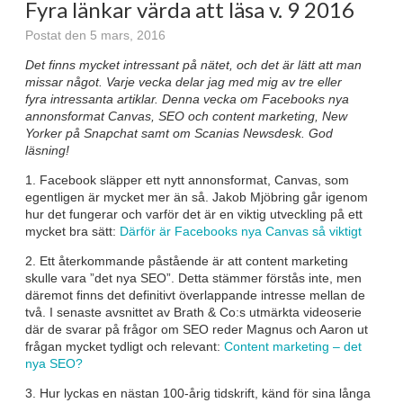
Fyra länkar värda att läsa v. 9 2016
Postat den 5 mars, 2016
Det finns mycket intressant på nätet, och det är lätt att man
missar något. Varje vecka delar jag med mig av tre eller
fyra intressanta artiklar. Denna vecka om Facebooks nya
annonsformat Canvas, SEO och content marketing, New
Yorker på Snapchat samt om Scanias Newsdesk. God
läsning!
1. Facebook släpper ett nytt annonsformat, Canvas, som
egentligen är mycket mer än så. Jakob Mjöbring går igenom
hur det fungerar och varför det är en viktig utveckling på ett
mycket bra sätt:
Därför är Facebooks nya Canvas så viktigt
2. Ett återkommande påstående är att content marketing
skulle vara ”det nya SEO”. Detta stämmer förstås inte, men
däremot finns det definitivt överlappande intresse mellan de
två. I senaste avsnittet av Brath & Co:s utmärkta videoserie
där de svarar på frågor om SEO reder Magnus och Aaron ut
frågan mycket tydligt och relevant:
Content marketing – det
nya SEO?
3. Hur lyckas en nästan 100-årig tidskrift, känd för sina långa