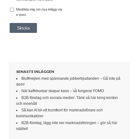
Meddela mig om nya inlägg via
e-post.
SENASTE INLÄGGEN
Bluffmejlen med spännande jobberbjudanden – Gå inte på
dem!
När kaffeburkar skapar kaos – så fungerar FOMO
B2B-företag och sociala medier: Tänk så här kring konton
och innehåll
Så kan AI bli ett trumfkort för marknadsförare och
kommunikatörer
B2B-företag, lägg inte ner marknadsföringen – gör så här
istället!