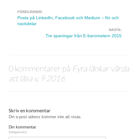
FÖREGÅENDE:
Navigera inlägg
Posta på LinkedIn, Facebook och Medium – för och
nackdelar
NÄSTA:
Tre spaningar från E-barometern 2015
0 kommentarer på
Fyra länkar värda
att läsa v. 9 2016
Skriv en kommentar
Din e-post adress kommer inte att visas.
Din kommentar
(Obligatoriskt)