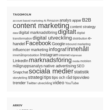
TAGGMOLN
B2B
analys
appar
Amazon
account based marketing
AI
content marketing
content strategy
digitalt
digital marknadsföring
digital
data
digital utveckling
e-
transformation
distribution
Facebook
handel
Google
Inbound marketing
innehåll
infograf
influencer marketing
Instagram
internet
innehållsproduktion
köpresan
marknadsföring
LinkedIn
mobilen
media
native advertising
målgruppsanalys
SEO
sociala medier
statistik
Snapchat
strategi
tips
tipsvideo
tips och råd
storytelling
video
trender
Twitter
YouTube
utveckling
ARKIV