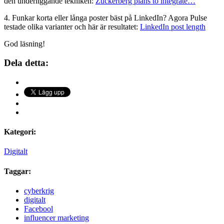
den underliggande tekniken:
Zuckerberg plans to integrate…
4. Funkar korta eller långa poster bäst på LinkedIn? Agora Pulse
testade olika varianter och här är resultatet:
LinkedIn post length
God läsning!
Dela detta:
Kategori:
Digitalt
Taggar:
cyberkrig
digitalt
Facebool
influencer marketing