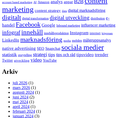
content
B2B
analys
appar
Amazon
account based marketing
AI
marketing
content strategy
digital marknadsföring
data
digitalt
digital utveckling
e-
digital transformation
distribution
Facebook
handel
Google
influencer marketing
Inbound marketing
innehåll
infograf
Instagram
internet
innehållsproduktion
köpresan
marknadsföring
LinkedIn
målgruppsanalys
mobilen
media
sociala medier
native advertising
SEO
Snapchat
strategi
statistik
tips
tipsvideo
trender
tips och råd
storytelling
video
Twitter
YouTube
utveckling
Arkiv
juli 2026
(1)
mars 2026
(1)
augusti 2024
(1)
juni 2024
(2)
maj 2024
(1)
april 2024
(1)
februari 2024
(1)
januari 2024
(3)