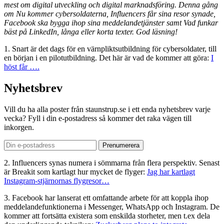
mest om digital utveckling och digital marknadsföring. Denna gång
om Nu kommer cybersoldaterna, Influencers får sina resor synade,
Facebook ska bygga ihop sina meddelandetjänster samt Vad funkar
bäst på LinkedIn, långa eller korta texter. God läsning!
1. Snart är det dags för en värnpliktsutbildning för cybersoldater, till
en början i en pilotutbildning. Det här är vad de kommer att göra:
I
höst får ….
Nyhetsbrev
Vill du ha alla poster från staunstrup.se i ett enda nyhetsbrev varje
vecka? Fyll i din e-postadress så kommer det raka vägen till
inkorgen.
2. Influencers synas numera i sömmarna från flera perspektiv. Senast
är Breakit som kartlagt hur mycket de flyger:
Jag har kartlagt
Instagram-stjärnornas flygresor…
3. Facebook har lanserat ett omfattande arbete för att koppla ihop
meddelandefunktionerna i Messenger, WhatsApp och Instagram. De
kommer att fortsätta existera som enskilda storheter, men t.ex dela