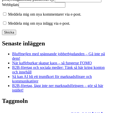
Webbplats
Meddela mig om nya kommentarer via e-post.
Meddela mig om nya inlägg via e-post.
Senaste inläggen
Bluffmejlen med spännande jobberbjudanden – Gå inte på
dem!
När kaffeburkar skapar kaos – så fungerar FOMO
B2B-företag och sociala medier: Tänk så här kring konton
och innehåll
Så kan AI bli ett trumfkort för marknadsförare och
kommunikatörer
B2B-företag, lägg inte ner marknadsföringen – gör så här
istället!
Taggmoln