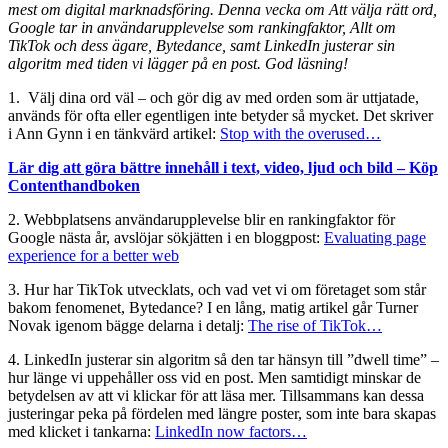
mest om digital marknadsföring. Denna vecka om Att välja rätt ord,
Google tar in användarupplevelse som rankingfaktor, Allt om
TikTok och dess ägare, Bytedance, samt LinkedIn justerar sin
algoritm med tiden vi lägger på en post.
God läsning!
1. Välj dina ord väl – och gör dig av med orden som är uttjatade,
används för ofta eller egentligen inte betyder så mycket. Det skriver
i Ann Gynn i en tänkvärd artikel:
Stop with the overused…
Lär dig att göra bättre innehåll i text, video, ljud och bild – Köp
Contenthandboken
2. Webbplatsens användarupplevelse blir en rankingfaktor för
Google nästa år, avslöjar sökjätten i en bloggpost:
Evaluating page
experience for a better web
3. Hur har TikTok utvecklats, och vad vet vi om företaget som står
bakom fenomenet, Bytedance? I en lång, matig artikel går Turner
Novak igenom bägge delarna i detalj:
The rise of TikTok…
4. LinkedIn justerar sin algoritm så den tar hänsyn till ”dwell time” –
hur länge vi uppehåller oss vid en post. Men samtidigt minskar de
betydelsen av att vi klickar för att läsa mer. Tillsammans kan dessa
justeringar peka på fördelen med längre poster, som inte bara skapas
med klicket i tankarna:
LinkedIn now factors…