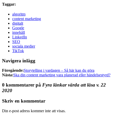
Taggar:
algoritm
content marketing
digitalt
Google
innehåll
LinkedIn
SEO
sociala medier
TikTok
Navigera inlägg
Föregående:
Storytelling i vardagen – Så här kan du göra
Nästa:
Ska din content marketing vara planerad eller händelsestyrd?
0 kommentarer på
Fyra länkar värda att läsa v. 22
2020
Skriv en kommentar
Din e-post adress kommer inte att visas.