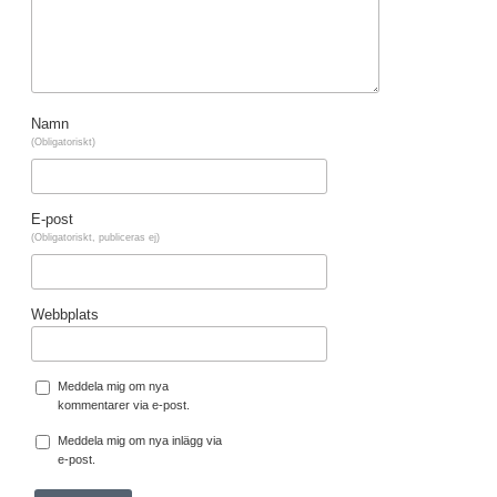
Namn
(Obligatoriskt)
E-post
(Obligatoriskt, publiceras ej)
Webbplats
Meddela mig om nya
kommentarer via e-post.
Meddela mig om nya inlägg via
e-post.