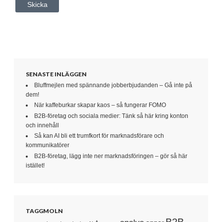
SENASTE INLÄGGEN
Bluffmejlen med spännande jobberbjudanden – Gå inte på
dem!
När kaffeburkar skapar kaos – så fungerar FOMO
B2B-företag och sociala medier: Tänk så här kring konton
och innehåll
Så kan AI bli ett trumfkort för marknadsförare och
kommunikatörer
B2B-företag, lägg inte ner marknadsföringen – gör så här
istället!
TAGGMOLN
B2B