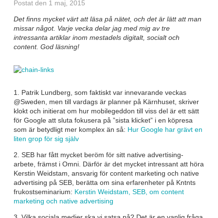
Postat den 1 maj, 2015
Det finns mycket värt att läsa på nätet, och det är lätt att man
missar något. Varje vecka delar jag med mig av tre
intressanta artiklar inom mestadels digitalt, socialt och
content. God läsning!
1. Patrik Lundberg, som faktiskt var innevarande veckas
@Sweden, men till vardags är planner på Kärnhuset, skriver
klokt och initierat om hur mobilegeddon till viss del är ett sätt
för Google att sluta fokusera på ”sista klicket” i en köpresa
som är betydligt mer komplex än så:
Hur Google har grävt en
liten grop för sig själv
2. SEB har fått mycket beröm för sitt native advertising-
arbete, främst i Omni. Därför är det mycket intressant att höra
Kerstin Weidstam, ansvarig för content marketing och native
advertising på SEB, berätta om sina erfarenheter på Kntnts
frukostseminarium:
Kerstin Weidstam, SEB, om content
marketing och native advertising
3. Vilka sociala medier ska vi satsa på? Det är en vanlig fråga