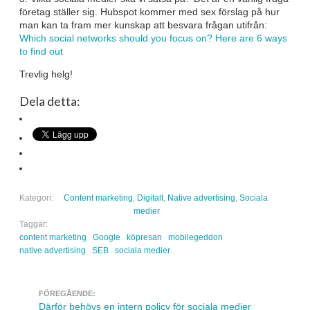
företag ställer sig. Hubspot kommer med sex förslag på hur
man kan ta fram mer kunskap att besvara frågan utifrån:
Which social networks should you focus on? Here are 6 ways
to find out
Trevlig helg!
Dela detta:
Kategori:
Content marketing
,
Digitalt
,
Native advertising
,
Sociala
medier
Taggar:
content marketing
Google
köpresan
mobilegeddon
native advertising
SEB
sociala medier
FÖREGÅENDE:
Navigera inlägg
Därför behövs en intern policy för sociala medier