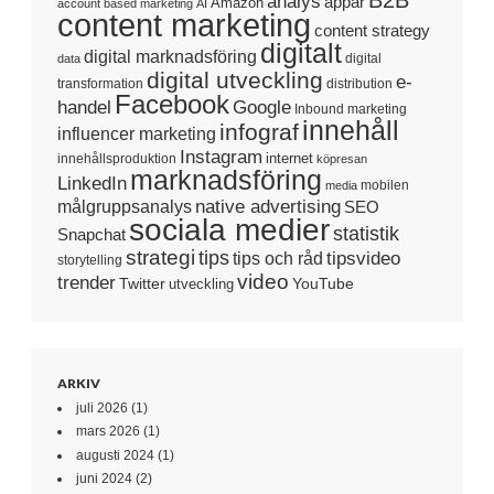
analys
appar
Amazon
account based marketing
AI
content marketing
content strategy
digitalt
digital marknadsföring
digital
data
digital utveckling
e-
transformation
distribution
Facebook
handel
Google
Inbound marketing
innehåll
infograf
influencer marketing
Instagram
internet
innehållsproduktion
köpresan
marknadsföring
LinkedIn
mobilen
media
native advertising
målgruppsanalys
SEO
sociala medier
statistik
Snapchat
strategi
tips
tipsvideo
tips och råd
storytelling
video
trender
Twitter
YouTube
utveckling
ARKIV
juli 2026
(1)
mars 2026
(1)
augusti 2024
(1)
juni 2024
(2)