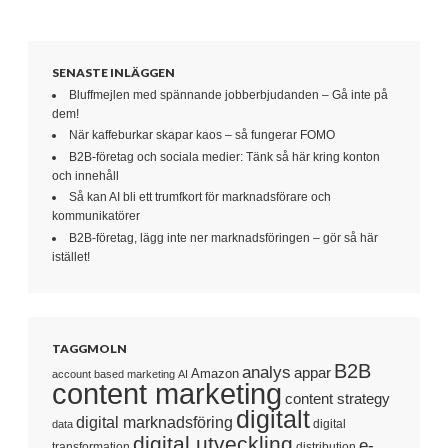
SENASTE INLÄGGEN
Bluffmejlen med spännande jobberbjudanden – Gå inte på
dem!
När kaffeburkar skapar kaos – så fungerar FOMO
B2B-företag och sociala medier: Tänk så här kring konton
och innehåll
Så kan AI bli ett trumfkort för marknadsförare och
kommunikatörer
B2B-företag, lägg inte ner marknadsföringen – gör så här
istället!
TAGGMOLN
B2B
analys
appar
Amazon
account based marketing
AI
content marketing
content strategy
digitalt
digital marknadsföring
digital
data
digital utveckling
e-
transformation
distribution