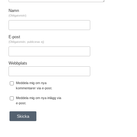
Namn
(Obligatoriskt)
E-post
(Obligatoriskt, publiceras ej)
Webbplats
Meddela mig om nya
kommentarer via e-post.
Meddela mig om nya inlägg via
e-post.