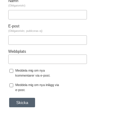
Namn
(Obligatoriskt)
E-post
(Obligatoriskt, publiceras ej)
Webbplats
Meddela mig om nya
kommentarer via e-post.
Meddela mig om nya inlägg via
e-post.