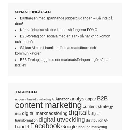
SENASTE INLÄGGEN
Bluffmejlen med spännande jobberbjudanden – Gå inte på
dem!
När kaffeburkar skapar kaos – så fungerar FOMO
B2B-företag och sociala medier: Tänk så här kring konton
och innehåll
Så kan AI bli ett trumfkort för marknadsförare och
kommunikatörer
B2B-företag, lägg inte ner marknadsföringen – gör så här
istället!
TAGGMOLN
B2B
analys
appar
Amazon
account based marketing
AI
content marketing
content strategy
digitalt
digital marknadsföring
digital
data
digital utveckling
e-
transformation
distribution
Facebook
handel
Google
Inbound marketing