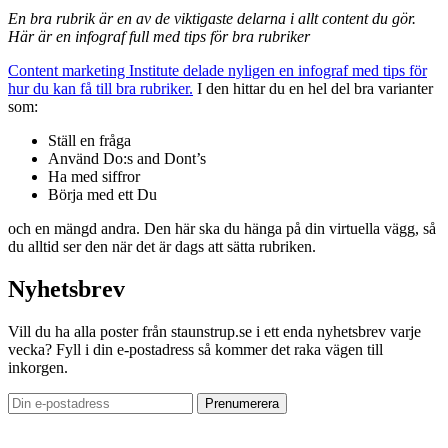
En bra rubrik är en av de viktigaste delarna i allt content du gör.
Här är en infograf full med tips för bra rubriker
Content marketing Institute delade nyligen en infograf med tips för
hur du kan få till bra rubriker.
I den hittar du en hel del bra varianter
som:
Ställ en fråga
Använd Do:s and Dont’s
Ha med siffror
Börja med ett Du
och en mängd andra. Den här ska du hänga på din virtuella vägg, så
du alltid ser den när det är dags att sätta rubriken.
Nyhetsbrev
Vill du ha alla poster från staunstrup.se i ett enda nyhetsbrev varje
vecka? Fyll i din e-postadress så kommer det raka vägen till
inkorgen.