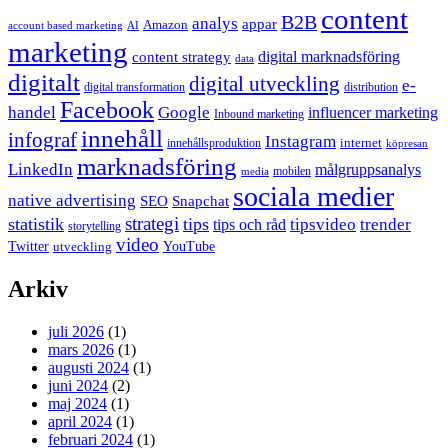
content
B2B
analys
appar
Amazon
account based marketing
AI
marketing
content strategy
digital marknadsföring
data
digitalt
digital utveckling
e-
digital transformation
distribution
Facebook
handel
Google
influencer marketing
Inbound marketing
innehåll
infograf
Instagram
internet
innehållsproduktion
köpresan
marknadsföring
LinkedIn
målgruppsanalys
mobilen
media
sociala medier
native advertising
SEO
Snapchat
strategi
statistik
tips
tipsvideo
trender
tips och råd
storytelling
video
Twitter
YouTube
utveckling
Arkiv
juli 2026
(1)
mars 2026
(1)
augusti 2024
(1)
juni 2024
(2)
maj 2024
(1)
april 2024
(1)
februari 2024
(1)