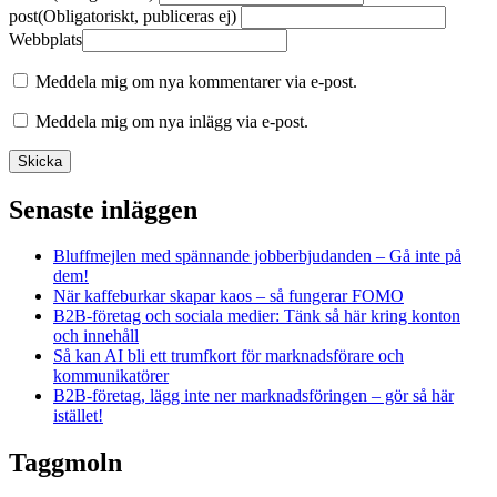
post
(Obligatoriskt, publiceras ej)
Webbplats
Meddela mig om nya kommentarer via e-post.
Meddela mig om nya inlägg via e-post.
Senaste inläggen
Bluffmejlen med spännande jobberbjudanden – Gå inte på
dem!
När kaffeburkar skapar kaos – så fungerar FOMO
B2B-företag och sociala medier: Tänk så här kring konton
och innehåll
Så kan AI bli ett trumfkort för marknadsförare och
kommunikatörer
B2B-företag, lägg inte ner marknadsföringen – gör så här
istället!
Taggmoln