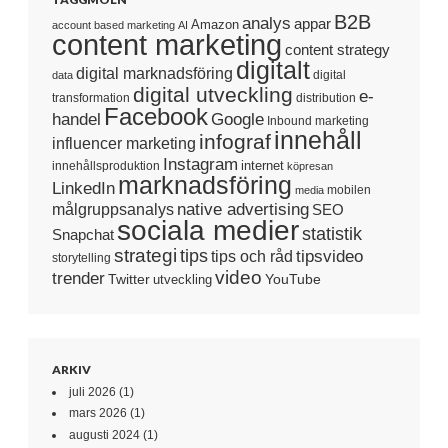
B2B
analys
appar
Amazon
account based marketing
AI
content marketing
content strategy
digitalt
digital marknadsföring
digital
data
digital utveckling
e-
transformation
distribution
Facebook
handel
Google
Inbound marketing
innehåll
infograf
influencer marketing
Instagram
internet
innehållsproduktion
köpresan
marknadsföring
LinkedIn
mobilen
media
native advertising
målgruppsanalys
SEO
sociala medier
statistik
Snapchat
strategi
tips
tipsvideo
tips och råd
storytelling
video
trender
Twitter
YouTube
utveckling
ARKIV
juli 2026
(1)
mars 2026
(1)
augusti 2024
(1)