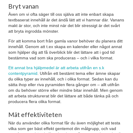
Bryt vanan
Även om vi ofta säger till oss själva att inte enbart skapa
textbaserat innehåll är det ändå lätt att vi hamnar där. Vanans
makt är stor, och inte minst när det blir stressigt är det svårt
att bryta ingrodda mönster.
För att komma bort från gamla vanor behöver du planera ditt
innehåll. Genom att t.ex skapa en kalender eller något annat
som hjälper dig att få överblick blir det lättare att i god tid
bestämma vad som ska produceras – och i vilka format.
Ett annat bra hjälpmedel är att arbeta utifrån en s.k
contentpyramid
. Utifrån ett bestämt tema eller ämne skapar
du olika typer av innehåll, och i olika format. Sedan kan du
sätta ihop eller riva pyramiden flera gånger om – allt utifrån
om du behöver större eller mindre bitar innehåll. Men genom
att arbeta strukturerat blir det lättare att både tänka på och
producera flera olika format.
Mät effektiviteten
När du använder olika format får du även möjlighet att testa
vilka som ger bäst effekt gentemot din målgrupp, och vad