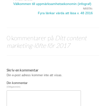
Navigera inlägg
Välkommen till uppmärksamhetsekonomin (infograf)
NÄSTA:
Fyra länkar värda att läsa v. 48 2016
0 kommentarer på
Ditt content
marketing-löfte för 2017
Skriv en kommentar
Din e-post adress kommer inte att visas.
Din kommentar
(Obligatoriskt)