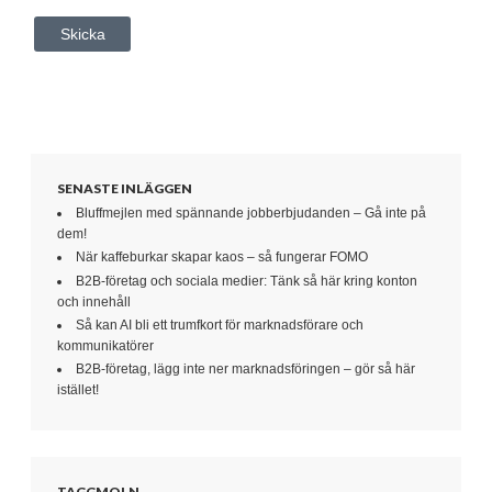
SENASTE INLÄGGEN
Bluffmejlen med spännande jobberbjudanden – Gå inte på
dem!
När kaffeburkar skapar kaos – så fungerar FOMO
B2B-företag och sociala medier: Tänk så här kring konton
och innehåll
Så kan AI bli ett trumfkort för marknadsförare och
kommunikatörer
B2B-företag, lägg inte ner marknadsföringen – gör så här
istället!
TAGGMOLN