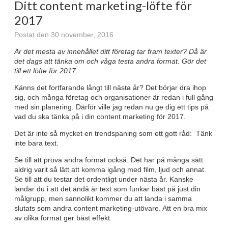
Ditt content marketing-löfte för
2017
Postat den 30 november, 2016
Är det mesta av innehållet ditt företag tar fram texter? Då är
det dags att tänka om och våga testa andra format. Gör det
till ett löfte för 2017.
Känns det fortfarande långt till nästa år? Det börjar dra ihop
sig, och många företag och organisationer är redan i full gång
med sin planering. Därför ville jag redan nu ge dig ett tips på
vad du ska tänka på i din content marketing för 2017.
Det är inte så mycket en trendspaning som ett gott råd: Tänk
inte bara text.
Se till att pröva andra format också. Det har på många sätt
aldrig varit så lätt att komma igång med film, ljud och annat.
Se till att du testar det ordentligt under nästa år. Kanske
landar du i att det ändå är text som funkar bäst på just din
målgrupp, men sannolikt kommer du att landa i samma
slutats som andra content marketing-utövare. Att en bra mix
av olika format ger bäst effekt.