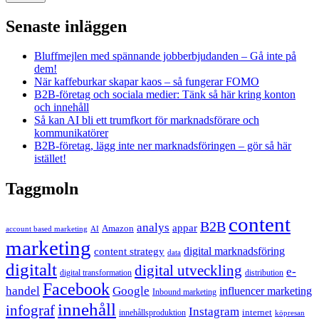
Senaste inläggen
Bluffmejlen med spännande jobberbjudanden – Gå inte på
dem!
När kaffeburkar skapar kaos – så fungerar FOMO
B2B-företag och sociala medier: Tänk så här kring konton
och innehåll
Så kan AI bli ett trumfkort för marknadsförare och
kommunikatörer
B2B-företag, lägg inte ner marknadsföringen – gör så här
istället!
Taggmoln
content
B2B
analys
appar
Amazon
account based marketing
AI
marketing
content strategy
digital marknadsföring
data
digitalt
digital utveckling
e-
digital transformation
distribution
Facebook
handel
Google
influencer marketing
Inbound marketing
innehåll
infograf
Instagram
internet
innehållsproduktion
köpresan