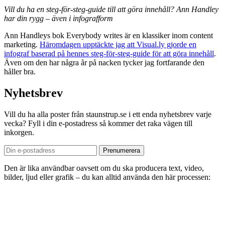
Vill du ha en steg-för-steg-guide till att göra innehåll? Ann Handley
har din rygg – även i infografform
Ann Handleys bok Everybody writes är en klassiker inom content
marketing.
Häromdagen upptäckte jag att Visual.ly gjorde en
infograf baserad på hennes steg-för-steg-guide för att göra innehåll
.
Även om den har några år på nacken tycker jag fortfarande den
håller bra.
Nyhetsbrev
Vill du ha alla poster från staunstrup.se i ett enda nyhetsbrev varje
vecka? Fyll i din e-postadress så kommer det raka vägen till
inkorgen.
Den är lika användbar oavsett om du ska producera text, video,
bilder, ljud eller grafik – du kan alltid använda den här processen: