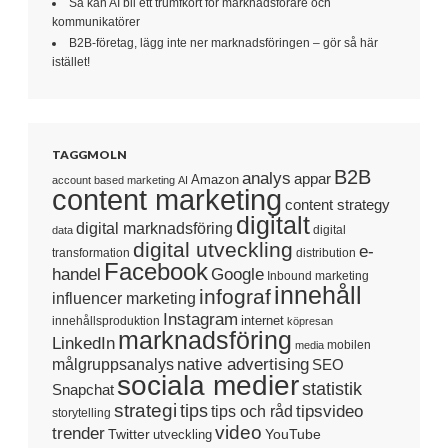
Så kan AI bli ett trumfkort för marknadsförare och
kommunikatörer
B2B-företag, lägg inte ner marknadsföringen – gör så här
istället!
TAGGMOLN
B2B
analys
appar
Amazon
account based marketing
AI
content marketing
content strategy
digitalt
digital marknadsföring
digital
data
digital utveckling
e-
transformation
distribution
Facebook
handel
Google
Inbound marketing
innehåll
infograf
influencer marketing
Instagram
internet
innehållsproduktion
köpresan
marknadsföring
LinkedIn
mobilen
media
native advertising
målgruppsanalys
SEO
sociala medier
statistik
Snapchat
strategi
tips
tipsvideo
tips och råd
storytelling
video
trender
Twitter
YouTube
utveckling