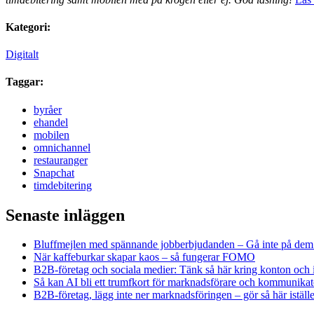
Kategori:
Digitalt
Taggar:
byråer
ehandel
mobilen
omnichannel
restauranger
Snapchat
timdebitering
Senaste inläggen
Bluffmejlen med spännande jobberbjudanden – Gå inte på dem
När kaffeburkar skapar kaos – så fungerar FOMO
B2B-företag och sociala medier: Tänk så här kring konton och 
Så kan AI bli ett trumfkort för marknadsförare och kommunikat
B2B-företag, lägg inte ner marknadsföringen – gör så här iställe