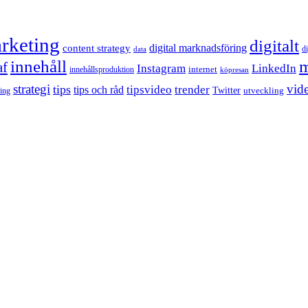
rketing
digitalt
content strategy
digital marknadsföring
d
data
innehåll
m
af
Instagram
LinkedIn
internet
innehållsproduktion
köpresan
strategi
tips
vid
tipsvideo
trender
tips och råd
Twitter
utveckling
ling