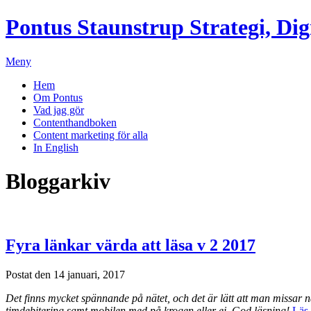
Pontus Staunstrup
Strategi, Dig
Meny
Hem
Om Pontus
Vad jag gör
Contenthandboken
Content marketing för alla
In English
Bloggarkiv
Fyra länkar värda att läsa v 2 2017
Postat den 14 januari, 2017
Det finns mycket spännande på nätet, och det är lätt att man missar 
timdebitering samt mobilen med på krogen eller ej. God läsning!
Läs