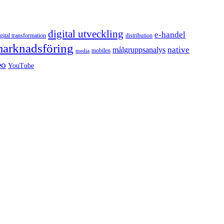
digital utveckling
e-handel
igital transformation
distribution
arknadsföring
native
målgruppsanalys
mobilen
media
eo
YouTube