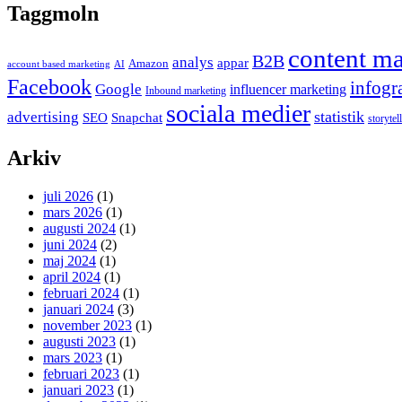
Taggmoln
content ma
B2B
analys
appar
Amazon
account based marketing
AI
Facebook
infogr
Google
influencer marketing
Inbound marketing
sociala medier
statistik
advertising
SEO
Snapchat
storytel
Arkiv
juli 2026
(1)
mars 2026
(1)
augusti 2024
(1)
juni 2024
(2)
maj 2024
(1)
april 2024
(1)
februari 2024
(1)
januari 2024
(3)
november 2023
(1)
augusti 2023
(1)
mars 2023
(1)
februari 2023
(1)
januari 2023
(1)