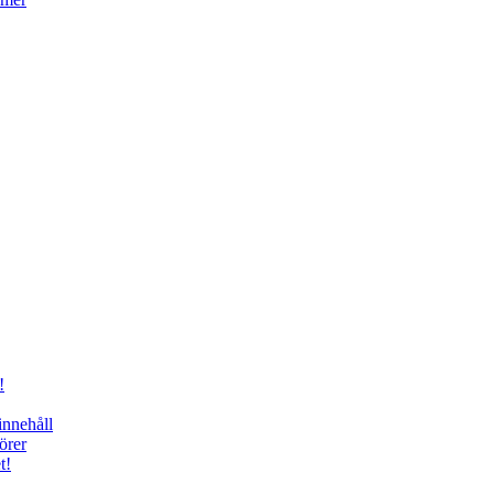
!
innehåll
örer
t!