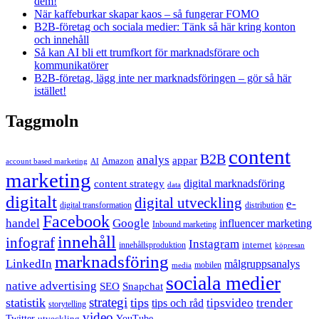
dem!
När kaffeburkar skapar kaos – så fungerar FOMO
B2B-företag och sociala medier: Tänk så här kring konton
och innehåll
Så kan AI bli ett trumfkort för marknadsförare och
kommunikatörer
B2B-företag, lägg inte ner marknadsföringen – gör så här
istället!
Taggmoln
content
B2B
analys
appar
Amazon
account based marketing
AI
marketing
content strategy
digital marknadsföring
data
digitalt
digital utveckling
e-
digital transformation
distribution
Facebook
handel
Google
influencer marketing
Inbound marketing
innehåll
infograf
Instagram
internet
innehållsproduktion
köpresan
marknadsföring
LinkedIn
målgruppsanalys
mobilen
media
sociala medier
native advertising
SEO
Snapchat
strategi
statistik
tips
tipsvideo
trender
tips och råd
storytelling
video
Twitter
YouTube
utveckling