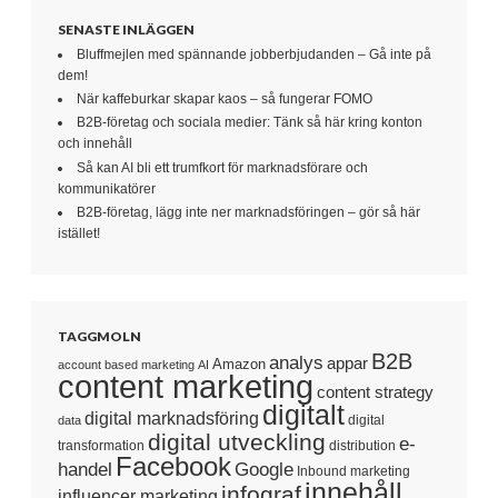
SENASTE INLÄGGEN
Bluffmejlen med spännande jobberbjudanden – Gå inte på
dem!
När kaffeburkar skapar kaos – så fungerar FOMO
B2B-företag och sociala medier: Tänk så här kring konton
och innehåll
Så kan AI bli ett trumfkort för marknadsförare och
kommunikatörer
B2B-företag, lägg inte ner marknadsföringen – gör så här
istället!
TAGGMOLN
B2B
analys
appar
Amazon
account based marketing
AI
content marketing
content strategy
digitalt
digital marknadsföring
digital
data
digital utveckling
e-
transformation
distribution
Facebook
handel
Google
Inbound marketing
innehåll
infograf
influencer marketing