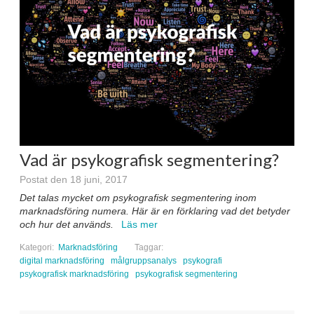
Vad är psykografisk segmentering?
Postat den 18 juni, 2017
Det talas mycket om psykografisk segmentering inom
marknadsföring numera. Här är en förklaring vad det betyder
och hur det används.
Läs mer
Kategori:
Marknadsföring
Taggar:
digital marknadsföring
målgruppsanalys
psykografi
psykografisk marknadsföring
psykografisk segmentering