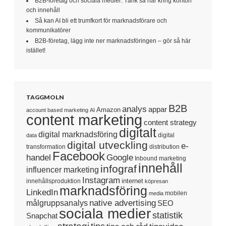
B2B-företag och sociala medier: Tänk så här kring konton
och innehåll
Så kan AI bli ett trumfkort för marknadsförare och
kommunikatörer
B2B-företag, lägg inte ner marknadsföringen – gör så här
istället!
TAGGMOLN
B2B
analys
appar
Amazon
account based marketing
AI
content marketing
content strategy
digitalt
digital marknadsföring
digital
data
digital utveckling
e-
transformation
distribution
Facebook
handel
Google
Inbound marketing
innehåll
infograf
influencer marketing
Instagram
internet
innehållsproduktion
köpresan
marknadsföring
LinkedIn
mobilen
media
native advertising
målgruppsanalys
SEO
sociala medier
statistik
Snapchat
strategi