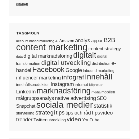
istället!
TAGGMOLN
B2B
analys
appar
Amazon
account based marketing
AI
content marketing
content strategy
digitalt
digital marknadsföring
digital
data
digital utveckling
e-
transformation
distribution
Facebook
handel
Google
Inbound marketing
innehåll
infograf
influencer marketing
Instagram
internet
innehållsproduktion
köpresan
marknadsföring
LinkedIn
mobilen
media
native advertising
målgruppsanalys
SEO
sociala medier
statistik
Snapchat
strategi
tips
tipsvideo
tips och råd
storytelling
video
trender
Twitter
YouTube
utveckling