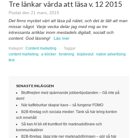
Tre länkar värda att läsa v. 12 2015
Postat den 21 mars, 2015
Det finns mycket värt att läsa på nätet, och det är lätt att man
missar något. Varje vecka delar jag med mig av tre
intressanta artiklar inom mestadels digitalt, socialt och
content. God läsning!
Läs mer
Kategori:
Content marketing
Taggar:
content marketing
e-böcker
forskning
köpbeslut
native advertising
test
SENASTE INLÄGGEN
Bluffmejlen med spännande jobberbjudanden – Gå inte på
dem!
När kaffeburkar skapar kaos – så fungerar FOMO
B2B-företag och sociala medier: Tänk så här kring konton
och innehåll
Så kan AI bli ett trumfkort för marknadsförare och
kommunikatörer
B2B-företag, lägg inte ner marknadsföringen – gör så här