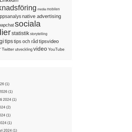
LinkedIn
nadsföring
mobilen
media
native advertising
ppsanalys
sociala
napchat
ier
statistik
storytelling
gi
tips
tipsvideo
tips och råd
video
r
Twitter
YouTube
utveckling
026
(1)
2026
(1)
ti 2024
(1)
2024
(2)
024
(1)
2024
(1)
ari 2024
(1)