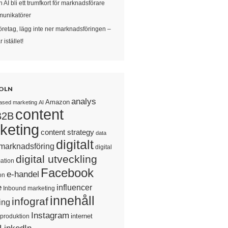
 AI bli ett trumfkort för marknadsförare
unikatörer
öretag, lägg inte ner marknadsföringen –
 istället!
OLN
analys
Amazon
ased marketing
AI
content
B2B
keting
content strategy
data
digitalt
 marknadsföring
digital
digital utveckling
ation
Facebook
e-handel
on
e
influencer
Inbound marketing
innehåll
infograf
ing
Instagram
internet
sproduktion