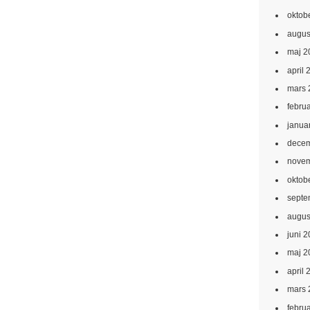
oktob
augus
maj 2
april 
mars 
febru
janua
decem
novem
oktob
septe
augus
juni 
maj 2
april 
mars 
febru