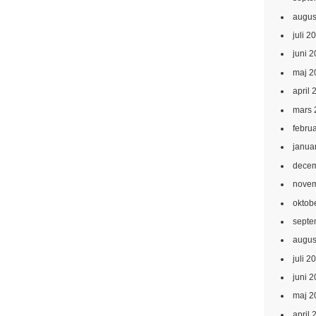
augus
juli 2
juni 
maj 2
april 
mars 
febru
janua
decem
novem
oktob
septe
augus
juli 2
juni 
maj 2
april 