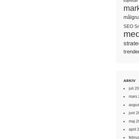
köpresan
mark
målgru
SEO
S
med
strate
trende
ARKIV
juli 2
mars 
augus
juni 
maj 2
april 
febru