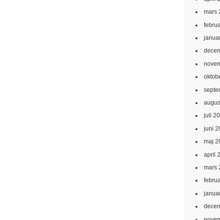
mars 
febru
janua
decem
novem
oktob
septe
augus
juli 2
juni 
maj 2
april 
mars 
febru
janua
decem
novem