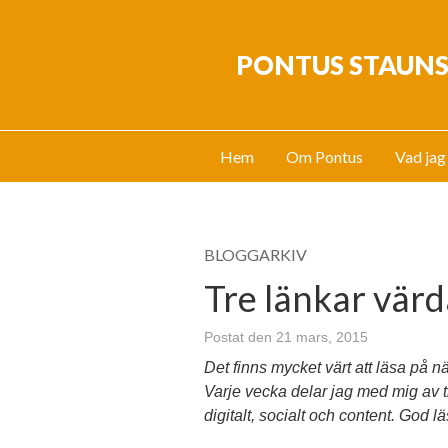
PONTUS STAUN
Hem
Om Pontus
Vad jag
BLOGGARKIV
Tre länkar värd
Postat den 21 mars, 2015
Det finns mycket värt att läsa på nä
Varje vecka delar jag med mig av t
digitalt, socialt och content. God l