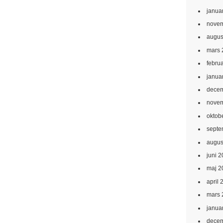
janua
novem
augus
mars 
febru
janua
decem
novem
oktob
septe
augus
juni 
maj 2
april 
mars 
janua
decem