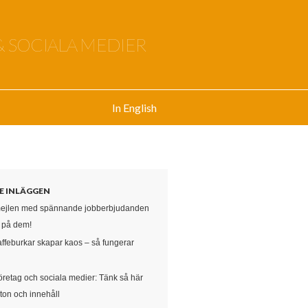
& SOCIALA MEDIER
In English
E INLÄGGEN
mejlen med spännande jobberbjudanden
e på dem!
affeburkar skapar kaos – så fungerar
öretag och sociala medier: Tänk så här
ton och innehåll