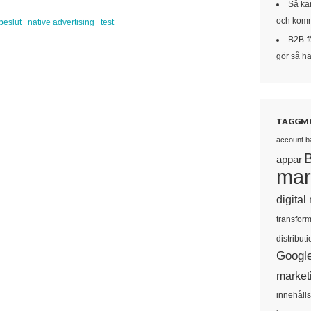
Så kan
och komm
beslut
native advertising
test
B2B-f
gör så här
TAGGM
account b
appar
mar
digital
transform
distributi
Googl
market
innehåll