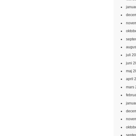
janua
decem
novem
oktob
septe
augus
juli 2
juni 
maj 2
april 
mars 
febru
janua
decem
novem
oktob
septe