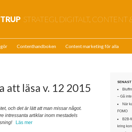
STRUP
STRATEGI, DIGITALT, CONTENT 
 gör
Contenthandboken
Content marketing för alla
SENAST
a att läsa v. 12 2015
Bluff
– Gå int
När k
tet, och det är lätt att man missar något.
FOMO
re intressanta artiklar inom mestadels
B2B-f
äsning!
Läs mer
kring kon