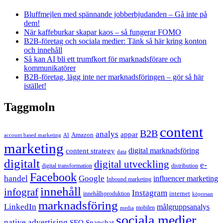
Bluffmejlen med spännande jobberbjudanden – Gå inte på
dem!
När kaffeburkar skapar kaos – så fungerar FOMO
B2B-företag och sociala medier: Tänk så här kring konton
och innehåll
Så kan AI bli ett trumfkort för marknadsförare och
kommunikatörer
B2B-företag, lägg inte ner marknadsföringen – gör så här
istället!
Taggmoln
content
B2B
analys
appar
Amazon
account based marketing
AI
marketing
content strategy
digital marknadsföring
data
digitalt
digital utveckling
e-
digital transformation
distribution
Facebook
handel
Google
influencer marketing
Inbound marketing
innehåll
infograf
Instagram
internet
innehållsproduktion
köpresan
marknadsföring
LinkedIn
målgruppsanalys
mobilen
media
sociala medier
native advertising
SEO
Snapchat