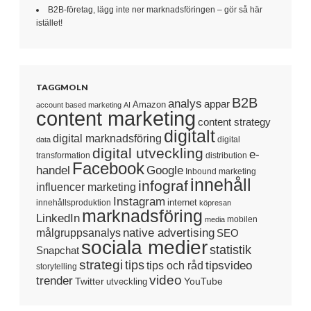
B2B-företag, lägg inte ner marknadsföringen – gör så här
istället!
TAGGMOLN
B2B
analys
appar
Amazon
account based marketing
AI
content marketing
content strategy
digitalt
digital marknadsföring
digital
data
digital utveckling
e-
transformation
distribution
Facebook
handel
Google
Inbound marketing
innehåll
infograf
influencer marketing
Instagram
internet
innehållsproduktion
köpresan
marknadsföring
LinkedIn
mobilen
media
native advertising
målgruppsanalys
SEO
sociala medier
statistik
Snapchat
strategi
tips
tipsvideo
tips och råd
storytelling
video
trender
Twitter
YouTube
utveckling