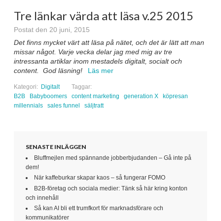
Tre länkar värda att läsa v.25 2015
Postat den 20 juni, 2015
Det finns mycket värt att läsa på nätet, och det är lätt att man
missar något. Varje vecka delar jag med mig av tre
intressanta artiklar inom mestadels digitalt, socialt och
content. God läsning!
Läs mer
Kategori:
Digitalt
Taggar:
B2B
Babyboomers
content marketing
generation X
köpresan
millennials
sales funnel
säljtratt
SENASTE INLÄGGEN
Bluffmejlen med spännande jobberbjudanden – Gå inte på
dem!
När kaffeburkar skapar kaos – så fungerar FOMO
B2B-företag och sociala medier: Tänk så här kring konton
och innehåll
Så kan AI bli ett trumfkort för marknadsförare och
kommunikatörer