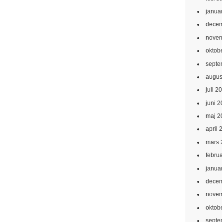
janua
decem
novem
oktob
septe
augus
juli 2
juni 
maj 2
april 
mars 
febru
janua
decem
novem
oktob
septe