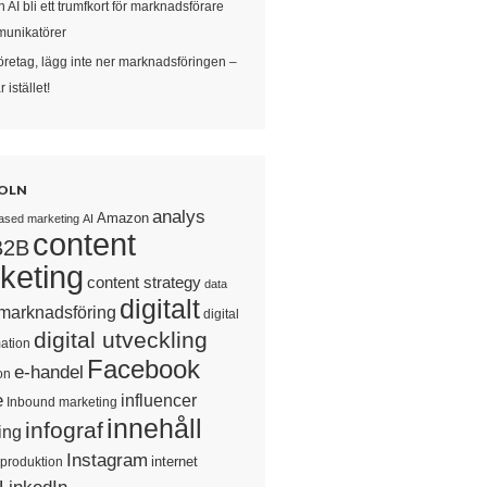
 AI bli ett trumfkort för marknadsförare
unikatörer
öretag, lägg inte ner marknadsföringen –
 istället!
OLN
analys
Amazon
ased marketing
AI
content
B2B
keting
content strategy
data
digitalt
 marknadsföring
digital
digital utveckling
ation
Facebook
e-handel
on
e
influencer
Inbound marketing
innehåll
infograf
ing
Instagram
internet
sproduktion