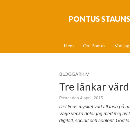
PONTUS STAUN
Hem
Om Pontus
Vad jag
BLOGGARKIV
Tre länkar värd
Postat den 4 april, 2015
Det finns mycket värt att läsa på nä
Varje vecka delar jag med mig av t
digitalt, socialt och content. God l