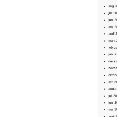
augus
juli 2
juni 
maj 2
april 
mars 
febru
janua
decem
novem
oktob
septe
augus
juli 2
juni 
maj 2
april 