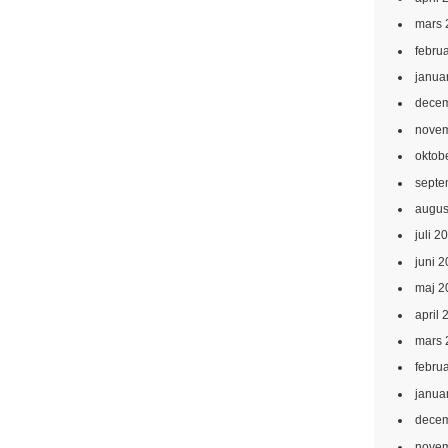
mars 
febru
janua
decem
novem
oktob
septe
augus
juli 2
juni 
maj 2
april 
mars 
febru
janua
decem
novem