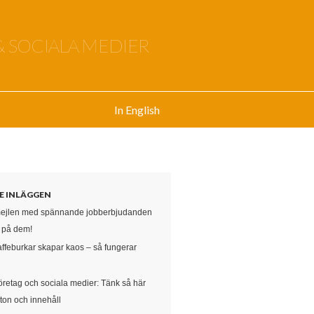
& SOCIALA MEDIER
In English
E INLÄGGEN
mejlen med spännande jobberbjudanden
e på dem!
affeburkar skapar kaos – så fungerar
öretag och sociala medier: Tänk så här
ton och innehåll