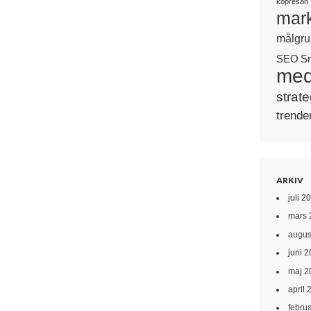
köpresan
mark
målgru
SEO
S
med
strate
trende
ARKIV
juli 2
mars 
augus
juni 
maj 2
april 
febru