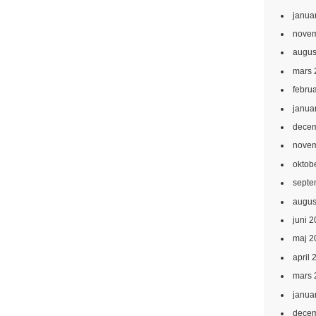
janua
novem
augus
mars 
febru
janua
decem
novem
oktob
septe
augus
juni 
maj 2
april 
mars 
janua
decem