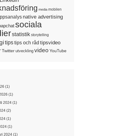
LinkedIn
nadsföring
mobilen
media
native advertising
ppsanalys
sociala
napchat
ier
statistik
storytelling
gi
tips
tipsvideo
tips och råd
video
r
Twitter
YouTube
utveckling
026
(1)
2026
(1)
ti 2024
(1)
2024
(2)
024
(1)
2024
(1)
ari 2024
(1)