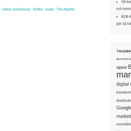
Så kan
och komm
native advertising
Netflix
smak
The Atlantic
B2B-f
gör så här
TAGGM
account b
appar
mar
digital
transform
distributi
Googl
market
innehåll