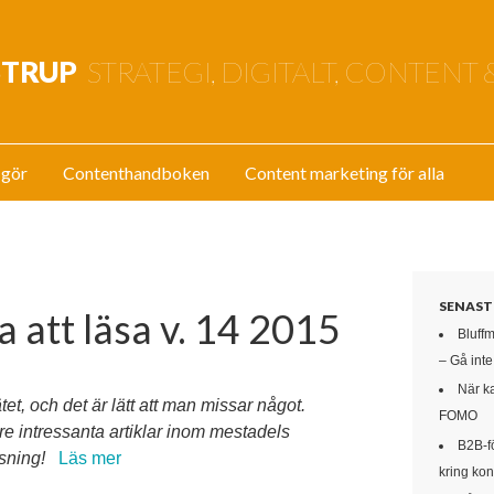
STRUP
STRATEGI, DIGITALT, CONTENT 
 gör
Contenthandboken
Content marketing för alla
SENAST
a att läsa v. 14 2015
Bluff
– Gå int
När k
tet, och det är lätt att man missar något.
FOMO
re intressanta artiklar inom mestadels
B2B-f
äsning!
Läs mer
kring kon