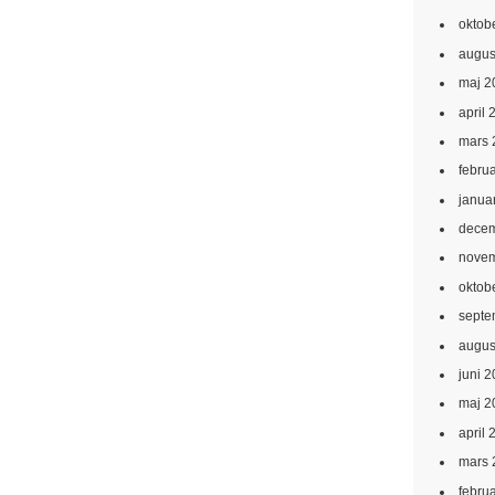
oktob
augus
maj 2
april 
mars 
febru
janua
decem
novem
oktob
septe
augus
juni 
maj 2
april 
mars 
febru