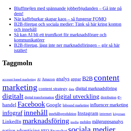
Bluffmejlen med spännande jobberbjudanden – Gå inte på
dem!
När kaffeburkar skapar kaos – så fungerar FOMO
B2B-företag och sociala medier: Tänk så här kring konton
och innehåll
Så kan AI bli ett trumfkort för marknadsförare och
kommunikatörer
B2B-företag, lägg inte ner marknadsföringen – gör så här
istället!
Taggmoln
content
B2B
analys
appar
Amazon
account based marketing
AI
marketing
content strategy
digital marknadsföring
data
digitalt
digital utveckling
e-
digital transformation
distribution
Facebook
handel
Google
influencer marketing
Inbound marketing
innehåll
infograf
Instagram
internet
innehållsproduktion
köpresan
marknadsföring
LinkedIn
målgruppsanalys
mobilen
media
sociala medier
native advertising
SEO
Snapchat