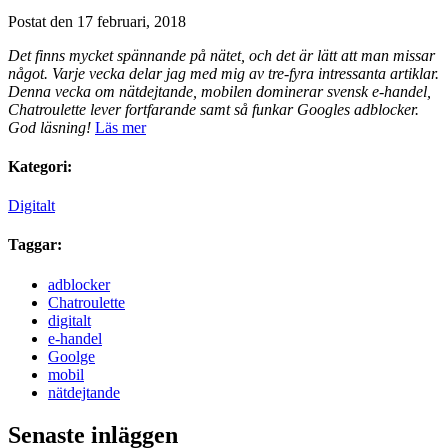
Postat den 17 februari, 2018
Det finns mycket spännande på nätet, och det är lätt att man missar
något. Varje vecka delar jag med mig av tre-fyra intressanta artiklar.
Denna vecka om nätdejtande, mobilen dominerar svensk e-handel,
Chatroulette lever fortfarande samt så funkar Googles adblocker.
God läsning!
Läs mer
Kategori:
Digitalt
Taggar:
adblocker
Chatroulette
digitalt
e-handel
Goolge
mobil
nätdejtande
Senaste inläggen