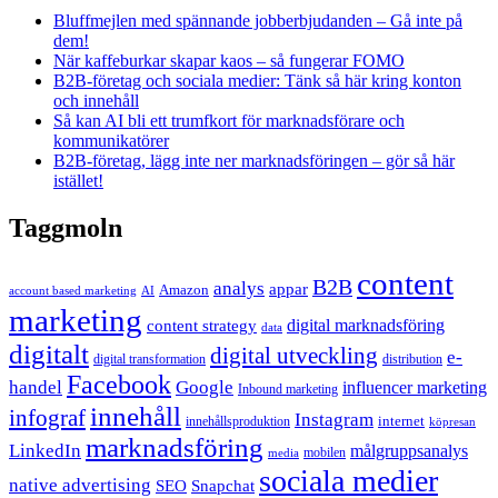
Bluffmejlen med spännande jobberbjudanden – Gå inte på
dem!
När kaffeburkar skapar kaos – så fungerar FOMO
B2B-företag och sociala medier: Tänk så här kring konton
och innehåll
Så kan AI bli ett trumfkort för marknadsförare och
kommunikatörer
B2B-företag, lägg inte ner marknadsföringen – gör så här
istället!
Taggmoln
content
B2B
analys
appar
Amazon
account based marketing
AI
marketing
content strategy
digital marknadsföring
data
digitalt
digital utveckling
e-
digital transformation
distribution
Facebook
handel
Google
influencer marketing
Inbound marketing
innehåll
infograf
Instagram
internet
innehållsproduktion
köpresan
marknadsföring
LinkedIn
målgruppsanalys
mobilen
media
sociala medier
native advertising
SEO
Snapchat