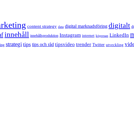
rketing
digitalt
content strategy
digital marknadsföring
d
data
innehåll
m
af
Instagram
LinkedIn
internet
innehållsproduktion
köpresan
strategi
tips
vid
tipsvideo
trender
tips och råd
Twitter
utveckling
ling