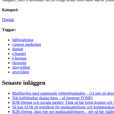
Kategori:
Digitalt
Taggar:
bilförsäljning
content marketing
digitalt
e-handel
e-kronan
ekonomi
storytelling
utveckling
Senaste inläggen
Bluffmejlen med spännande jobberbjudanden – Gå inte på dem
När kaffeburkar skapar kaos – så fungerar FOMO
B2B-företag och sociala medier: Tänk så här kring konton och 
Så kan AI bli ett trumfkort för marknadsförare och kommunikat
B2B-företag, lägg inte ner marknadsföringen – gör så här iställe