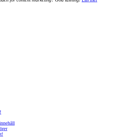
!
innehåll
örer
t!