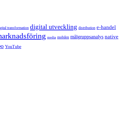
digital utveckling
e-handel
igital transformation
distribution
arknadsföring
native
målgruppsanalys
mobilen
media
eo
YouTube