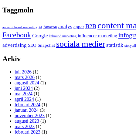
Taggmoln
content ma
B2B
analys
appar
Amazon
account based marketing
AI
Facebook
infogr
Google
influencer marketing
Inbound marketing
sociala medier
statistik
advertising
SEO
Snapchat
storytel
Arkiv
juli 2026
(1)
mars 2026
(1)
augusti 2024
(1)
juni 2024
(2)
maj 2024
(1)
april 2024
(1)
februari 2024
(1)
januari 2024
(3)
november 2023
(1)
augusti 2023
(1)
mars 2023
(1)
februari 2023
(1)