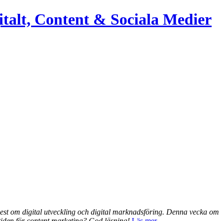
italt, Content & Sociala Medier
 mest om digital utveckling och digital marknadsföring. Denna vecka om b
mtiden för content marketing? God läsning!
Läs mer