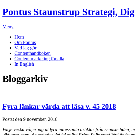
Pontus Staunstrup
Strategi, Dig
Meny
Hem
Om Pontus
Vad jag gör
Contenthandboken
Content marketing för alla
In English
Bloggarkiv
Fyra länkar värda att läsa v. 45 2018
Postat den 9 november, 2018
Varje vecka väljer jag ut fyra intressanta artiklar från senaste tiden,
viktigare, men vi använder det fel enligt Brian Solis samt Vad är fra