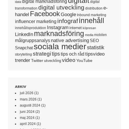
digitalt
digital marknadsföring
digital
data
digital utveckling
e-
transformation
distribution
Facebook
handel
Google
Inbound marketing
innehåll
infograf
influencer marketing
Instagram
internet
innehållsproduktion
köpresan
marknadsföring
LinkedIn
mobilen
media
native advertising
målgruppsanalys
SEO
sociala medier
statistik
Snapchat
strategi
tips
tipsvideo
tips och råd
storytelling
video
trender
Twitter
YouTube
utveckling
ARKIV
juli 2026
(1)
mars 2026
(1)
augusti 2024
(1)
juni 2024
(2)
maj 2024
(1)
april 2024
(1)