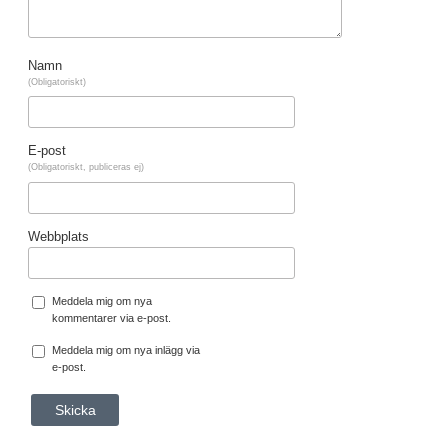
Namn
(Obligatoriskt)
E-post
(Obligatoriskt, publiceras ej)
Webbplats
Meddela mig om nya
kommentarer via e-post.
Meddela mig om nya inlägg via
e-post.