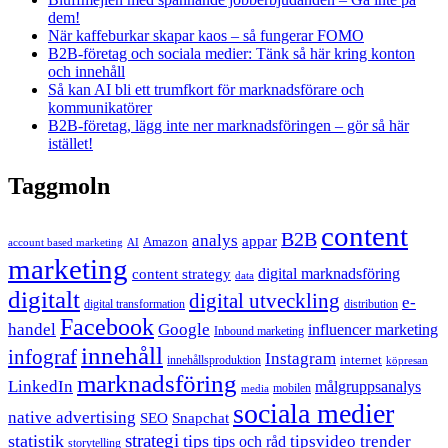
dem!
När kaffeburkar skapar kaos – så fungerar FOMO
B2B-företag och sociala medier: Tänk så här kring konton
och innehåll
Så kan AI bli ett trumfkort för marknadsförare och
kommunikatörer
B2B-företag, lägg inte ner marknadsföringen – gör så här
istället!
Taggmoln
content
B2B
analys
appar
Amazon
account based marketing
AI
marketing
content strategy
digital marknadsföring
data
digitalt
digital utveckling
e-
digital transformation
distribution
Facebook
handel
Google
influencer marketing
Inbound marketing
innehåll
infograf
Instagram
internet
innehållsproduktion
köpresan
marknadsföring
LinkedIn
målgruppsanalys
mobilen
media
sociala medier
native advertising
SEO
Snapchat
strategi
statistik
tips
tipsvideo
trender
tips och råd
storytelling