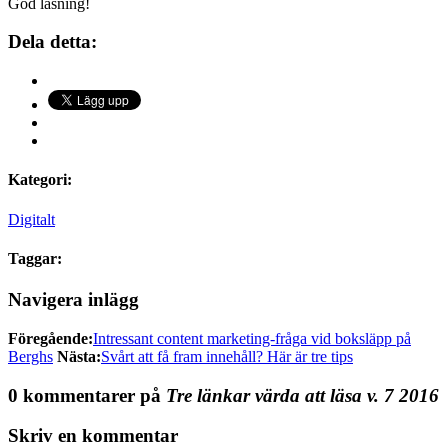
God läsning!
Dela detta:
Kategori:
Digitalt
Taggar:
Navigera inlägg
Föregående:
Intressant content marketing-fråga vid boksläpp på
Berghs
Nästa:
Svårt att få fram innehåll? Här är tre tips
0 kommentarer på
Tre länkar värda att läsa v. 7 2016
Skriv en kommentar