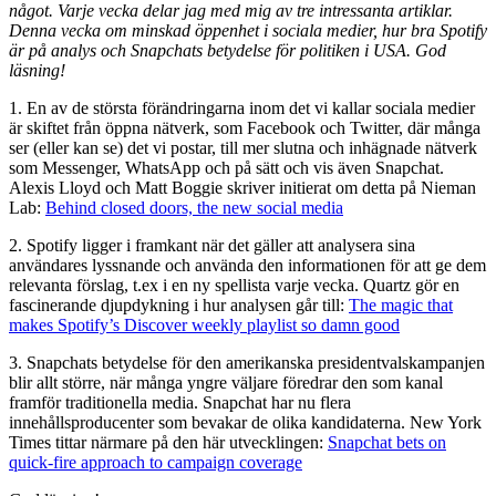
något. Varje vecka delar jag med mig av tre intressanta artiklar.
Denna vecka om minskad öppenhet i sociala medier, hur bra Spotify
är på analys och Snapchats betydelse för politiken i USA. God
läsning!
1. En av de största förändringarna inom det vi kallar sociala medier
är skiftet från öppna nätverk, som Facebook och Twitter, där många
ser (eller kan se) det vi postar, till mer slutna och inhägnade nätverk
som Messenger, WhatsApp och på sätt och vis även Snapchat.
Alexis Lloyd och Matt Boggie skriver initierat om detta på Nieman
Lab:
Behind closed doors, the new social media
2. Spotify ligger i framkant när det gäller att analysera sina
användares lyssnande och använda den informationen för att ge dem
relevanta förslag, t.ex i en ny spellista varje vecka. Quartz gör en
fascinerande djupdykning i hur analysen går till:
The magic that
makes Spotify’s Discover weekly playlist so damn good
3. Snapchats betydelse för den amerikanska presidentvalskampanjen
blir allt större, när många yngre väljare föredrar den som kanal
framför traditionella media. Snapchat har nu flera
innehållsproducenter som bevakar de olika kandidaterna. New York
Times tittar närmare på den här utvecklingen:
Snapchat bets on
quick-fire approach to campaign coverage