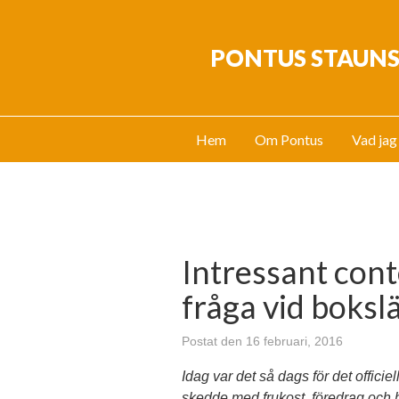
PONTUS STAUN
Hem
Om Pontus
Vad jag
Intressant con
fråga vid boksl
Postat den 16 februari, 2016
Idag var det så dags för det officie
skedde med frukost, föredrag och 