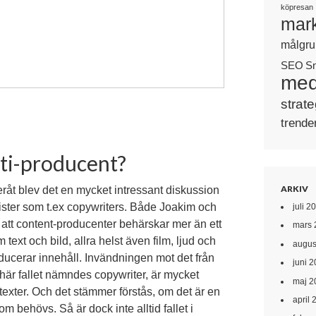
köpresan
mark
målgru
SEO
S
med
strate
trende
lti-producent?
ARKIV
eråt blev det en mycket intressant diskussion
lister som t.ex copywriters. Både Joakim och
juli 2
gt att content-producenter behärskar mer än ett
mars 
text och bild, allra helst även film, ljud och
augus
oducerar innehåll. Invändningen mot det från
juni 
t här fallet nämndes copywriter, är mycket
maj 2
e texter. Och det stämmer förstås, om det är en
april 
m behövs. Så är dock inte alltid fallet i