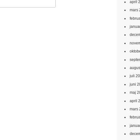
april 
mars 
febru
janua
decem
novem
oktob
septe
augus
juli 2
juni 
maj 2
april 
mars 
febru
janua
decem