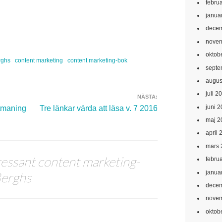
febru
janua
decem
novem
oktob
rghs
content marketing
content marketing-bok
septe
augus
juli 2
NÄSTA:
juni 
utmaning
Tre länkar värda att läsa v. 7 2016
maj 2
april 
mars 
ressant content marketing-
febru
janua
Berghs
decem
novem
oktob