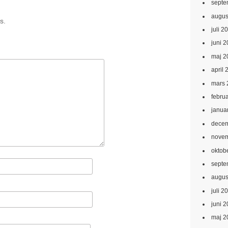
septe
augus
s.
juli 2
juni 
maj 2
april 
mars 
febru
janua
decem
novem
oktob
septe
augus
juli 2
juni 
maj 2