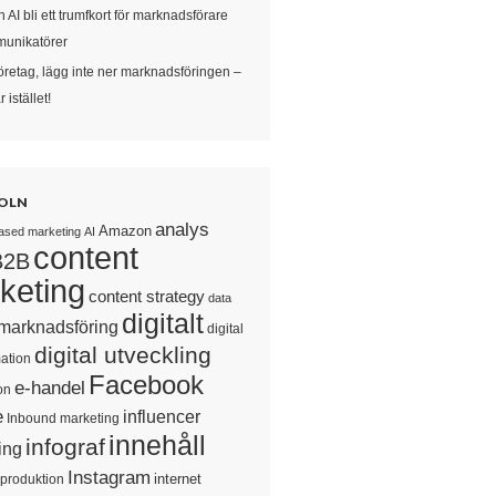
 AI bli ett trumfkort för marknadsförare
unikatörer
öretag, lägg inte ner marknadsföringen –
 istället!
OLN
analys
Amazon
ased marketing
AI
content
B2B
keting
content strategy
data
digitalt
 marknadsföring
digital
digital utveckling
ation
Facebook
e-handel
on
e
influencer
Inbound marketing
innehåll
infograf
ing
Instagram
internet
sproduktion