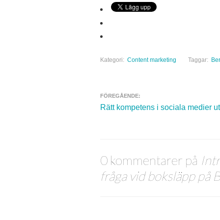
Kategori:
Content marketing
Taggar:
Be
FÖREGÅENDE:
Navigera inlägg
Rätt kompetens i sociala medier 
0 kommentarer på
Int
fråga vid boksläpp på 