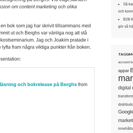
Så kan
kussion om content marketing och olika
och komm
B2B-f
å en bok som jag har skrivit tillsammans med
gör så här
ommit ut och Berghs var vänliga nog att stå
rukostseminarium. Jag och Joakim pratade i
lyfta fram några viktiga punkter från boken.
TAGGM
esentation:
account b
appar
mar
reläsning och bokrelease på Berghs
from
digital
transform
distributi
Googl
market
innehåll