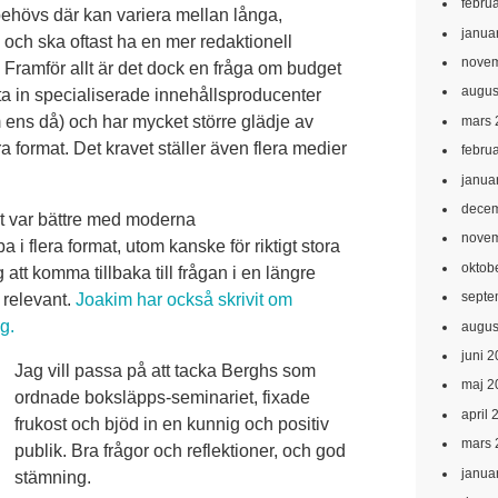
febru
behövs där kan variera mellan långa,
janua
, och ska oftast ha en mer redaktionell
novem
Framför allt är det dock en fråga om budget
augus
 ta in specialiserade innehållsproducenter
om ens då) och har mycket större glädje av
mars 
a format. Det kravet ställer även flera medier
febru
janua
decem
et var bättre med moderna
novem
i flera format, utom kanske för riktigt stora
oktob
 att komma tillbaka till frågan i en längre
septe
 relevant.
Joakim har också skrivit om
g.
augus
juni 
Jag vill passa på att tacka Berghs som
maj 2
ordnade boksläpps-seminariet, fixade
april 
frukost och bjöd in en kunnig och positiv
mars 
publik. Bra frågor och reflektioner, och god
janua
stämning.