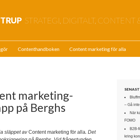
STRUP
STRATEGI, DIGITALT, CONTENT 
 gör
Contenthandboken
Content marketing för alla
SENAST
tent marketing-
Bluff
äpp på Berghs
– Gå int
När k
FOMO
B2B-f
lla släppet av
Content marketing för alla
. Det
kring kon
boksignering på Berghs. Vid frågestunden