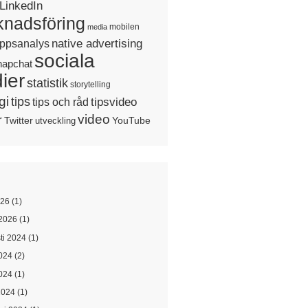
LinkedIn
nadsföring
mobilen
media
native advertising
ppsanalys
sociala
napchat
ier
statistik
storytelling
gi
tips
tipsvideo
tips och råd
video
r
Twitter
YouTube
utveckling
026
(1)
2026
(1)
ti 2024
(1)
2024
(2)
024
(1)
2024
(1)