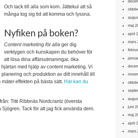
decem
Och tack till alla som kom. Jättekul att så
oktob
många tog sig tid att komma och lyssna.
augus
maj 2
Nyfiken på boken?
april 
mars 
Content marketing för alla
ger dig
febru
verktygen och kunskapen du behöver för
janua
att lösa dina affärsutmaningar, öka
decem
hjärtan med hjälp av content marketing. Vi
planering och produktion av ditt innehåll till
novem
 mäter effekten på bästa sätt.
Här kan du
oktob
septe
augus
rån: Titti Ribbnäs Nordcrantz (översta
juni 
a Sjögren. Tack för att jag fick använda dem.
maj 2
april 
mars 