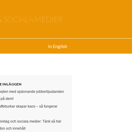
& SOCIALA MEDIER
In English
E INLÄGGEN
mejlen med spännande jobberbjudanden
e på dem!
affeburkar skapar kaos – så fungerar
öretag och sociala medier: Tänk så här
ton och innehåll