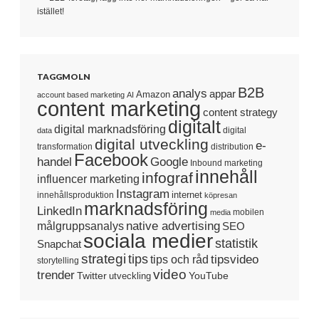
istället!
TAGGMOLN
B2B
analys
appar
Amazon
account based marketing
AI
content marketing
content strategy
digitalt
digital marknadsföring
digital
data
digital utveckling
e-
transformation
distribution
Facebook
handel
Google
Inbound marketing
innehåll
infograf
influencer marketing
Instagram
internet
innehållsproduktion
köpresan
marknadsföring
LinkedIn
mobilen
media
native advertising
målgruppsanalys
SEO
sociala medier
statistik
Snapchat
strategi
tips
tipsvideo
tips och råd
storytelling
video
trender
Twitter
YouTube
utveckling