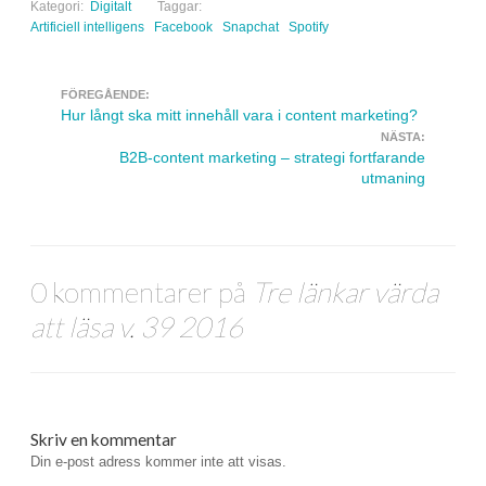
Kategori:
Digitalt
Taggar:
Artificiell intelligens
Facebook
Snapchat
Spotify
FÖREGÅENDE:
Navigera inlägg
Hur långt ska mitt innehåll vara i content marketing?
NÄSTA:
B2B-content marketing – strategi fortfarande
utmaning
0 kommentarer på
Tre länkar värda
att läsa v. 39 2016
Skriv en kommentar
Din e-post adress kommer inte att visas.