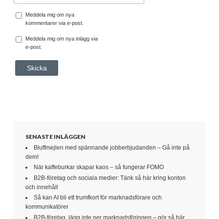
Meddela mig om nya
kommentarer via e-post.
Meddela mig om nya inlägg via
e-post.
SENASTE INLÄGGEN
Bluffmejlen med spännande jobberbjudanden – Gå inte på
dem!
När kaffeburkar skapar kaos – så fungerar FOMO
B2B-företag och sociala medier: Tänk så här kring konton
och innehåll
Så kan AI bli ett trumfkort för marknadsförare och
kommunikatörer
B2B-företag, lägg inte ner marknadsföringen – gör så här