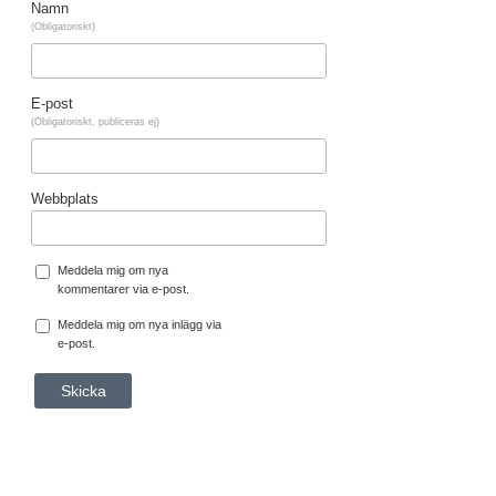
Namn
(Obligatoriskt)
E-post
(Obligatoriskt, publiceras ej)
Webbplats
Meddela mig om nya
kommentarer via e-post.
Meddela mig om nya inlägg via
e-post.