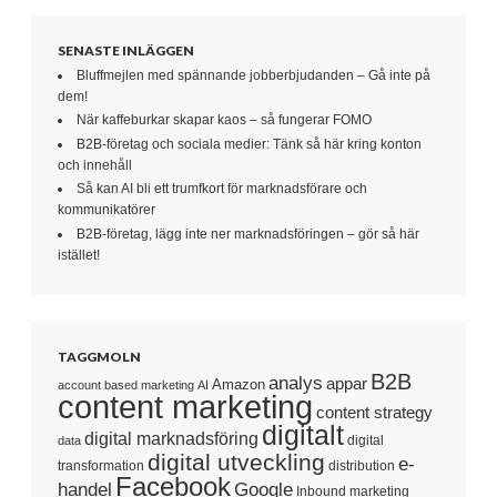
SENASTE INLÄGGEN
Bluffmejlen med spännande jobberbjudanden – Gå inte på
dem!
När kaffeburkar skapar kaos – så fungerar FOMO
B2B-företag och sociala medier: Tänk så här kring konton
och innehåll
Så kan AI bli ett trumfkort för marknadsförare och
kommunikatörer
B2B-företag, lägg inte ner marknadsföringen – gör så här
istället!
TAGGMOLN
B2B
analys
appar
Amazon
account based marketing
AI
content marketing
content strategy
digitalt
digital marknadsföring
digital
data
digital utveckling
e-
transformation
distribution
Facebook
handel
Google
Inbound marketing