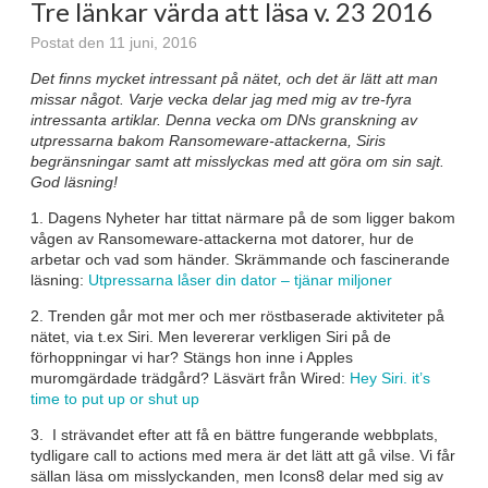
Tre länkar värda att läsa v. 23 2016
Postat den 11 juni, 2016
Det finns mycket intressant på nätet, och det är lätt att man
missar något. Varje vecka delar jag med mig av tre-fyra
intressanta artiklar. Denna vecka om DNs granskning av
utpressarna bakom Ransomeware-attackerna, Siris
begränsningar samt att misslyckas med att göra om sin sajt.
God läsning!
1. Dagens Nyheter har tittat närmare på de som ligger bakom
vågen av Ransomeware-attackerna mot datorer, hur de
arbetar och vad som händer. Skrämmande och fascinerande
läsning:
Utpressarna låser din dator – tjänar miljoner
2. Trenden går mot mer och mer röstbaserade aktiviteter på
nätet, via t.ex Siri. Men levererar verkligen Siri på de
förhoppningar vi har? Stängs hon inne i Apples
muromgärdade trädgård? Läsvärt från Wired:
Hey Siri. it’s
time to put up or shut up
3. I strävandet efter att få en bättre fungerande webbplats,
tydligare call to actions med mera är det lätt att gå vilse. Vi får
sällan läsa om misslyckanden, men Icons8 delar med sig av