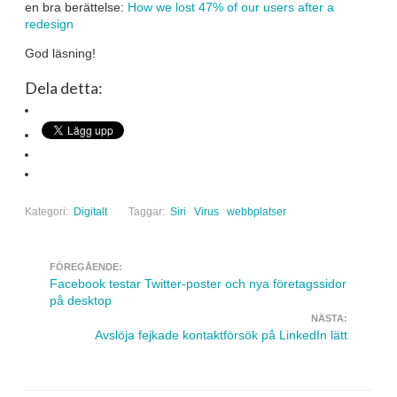
en bra berättelse:
How we lost 47% of our users after a
redesign
God läsning!
Dela detta:
Kategori:
Digitalt
Taggar:
Siri
Virus
webbplatser
FÖREGÅENDE:
Navigera inlägg
Facebook testar Twitter-poster och nya företagssidor
på desktop
NÄSTA:
Avslöja fejkade kontaktförsök på LinkedIn lätt