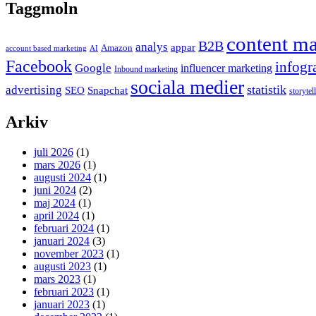
Taggmoln
content ma
B2B
analys
appar
Amazon
account based marketing
AI
Facebook
infogr
Google
influencer marketing
Inbound marketing
sociala medier
statistik
advertising
SEO
Snapchat
storytel
Arkiv
juli 2026
(1)
mars 2026
(1)
augusti 2024
(1)
juni 2024
(2)
maj 2024
(1)
april 2024
(1)
februari 2024
(1)
januari 2024
(3)
november 2023
(1)
augusti 2023
(1)
mars 2023
(1)
februari 2023
(1)
januari 2023
(1)