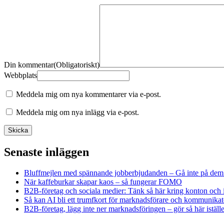
Din kommentar
(Obligatoriskt)
Webbplats
Meddela mig om nya kommentarer via e-post.
Meddela mig om nya inlägg via e-post.
Senaste inläggen
Bluffmejlen med spännande jobberbjudanden – Gå inte på dem
När kaffeburkar skapar kaos – så fungerar FOMO
B2B-företag och sociala medier: Tänk så här kring konton och 
Så kan AI bli ett trumfkort för marknadsförare och kommunikat
B2B-företag, lägg inte ner marknadsföringen – gör så här iställe