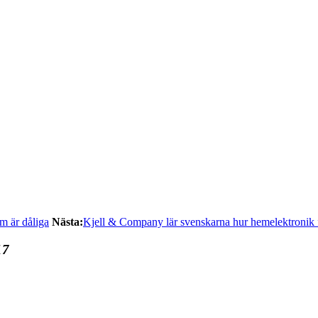
om är dåliga
Nästa:
Kjell & Company lär svenskarna hur hemelektronik 
17