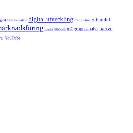
digital utveckling
e-handel
igital transformation
distribution
arknadsföring
native
målgruppsanalys
mobilen
media
eo
YouTube