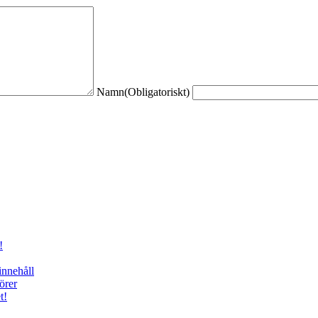
Namn
(Obligatoriskt)
!
innehåll
örer
t!