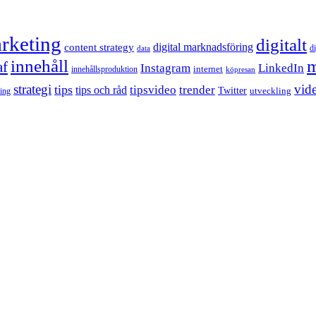
rketing
digitalt
content strategy
digital marknadsföring
d
data
innehåll
m
af
Instagram
LinkedIn
internet
innehållsproduktion
köpresan
strategi
tips
vid
tipsvideo
trender
tips och råd
Twitter
utveckling
ling