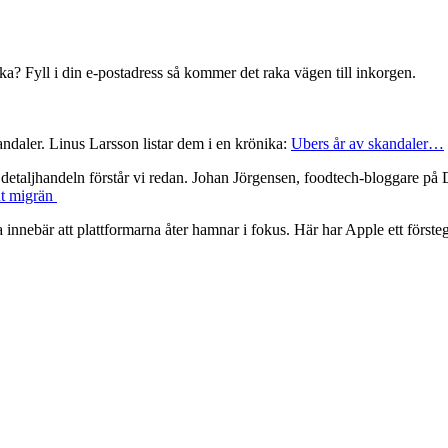
ecka? Fyll i din e-postadress så kommer det raka vägen till inkorgen.
ndaler. Linus Larsson listar dem i en krönika:
Ubers år av skandaler…
aljhandeln förstår vi redan. Johan Jörgensen, foodtech-bloggare på DI
ut migrän
innebär att plattformarna åter hamnar i fokus. Här har Apple ett förste