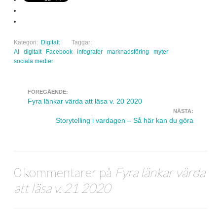
Kategori:
Digitalt
Taggar:
AI
digitalt
Facebook
infografer
marknadsföring
myter
sociala medier
FÖREGÅENDE:
Navigera inlägg
Fyra länkar värda att läsa v. 20 2020
NÄSTA:
Storytelling i vardagen – Så här kan du göra
0 kommentarer på
Fyra länkar värda
att läsa v. 21 2020