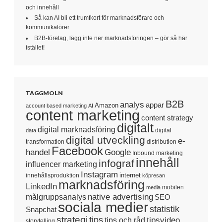
och innehåll
Så kan AI bli ett trumfkort för marknadsförare och
kommunikatörer
B2B-företag, lägg inte ner marknadsföringen – gör så här
istället!
TAGGMOLN
B2B
analys
appar
Amazon
account based marketing
AI
content marketing
content strategy
digitalt
digital marknadsföring
digital
data
digital utveckling
e-
transformation
distribution
Facebook
handel
Google
Inbound marketing
innehåll
infograf
influencer marketing
Instagram
internet
innehållsproduktion
köpresan
marknadsföring
LinkedIn
mobilen
media
native advertising
målgruppsanalys
SEO
sociala medier
statistik
Snapchat
strategi
tips
tipsvideo
tips och råd
storytelling