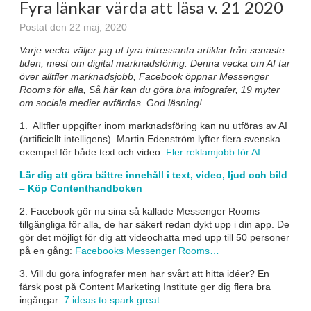
Fyra länkar värda att läsa v. 21 2020
Postat den 22 maj, 2020
Varje vecka väljer jag ut fyra intressanta artiklar från senaste
tiden, mest om digital marknadsföring. Denna vecka om AI tar
över alltfler marknadsjobb, Facebook öppnar Messenger
Rooms för alla, Så här kan du göra bra infografer, 19 myter
om sociala medier avfärdas.
God läsning!
1. Alltfler uppgifter inom marknadsföring kan nu utföras av AI
(artificiellt intelligens). Martin Edenström lyfter flera svenska
exempel för både text och video:
Fler reklamjobb för AI…
Lär dig att göra bättre innehåll i text, video, ljud och bild
– Köp Contenthandboken
2. Facebook gör nu sina så kallade Messenger Rooms
tillgängliga för alla, de har säkert redan dykt upp i din app. De
gör det möjligt för dig att videochatta med upp till 50 personer
på en gång:
Facebooks Messenger Rooms…
3. Vill du göra infografer men har svårt att hitta idéer? En
färsk post på Content Marketing Institute ger dig flera bra
ingångar:
7 ideas to spark great…