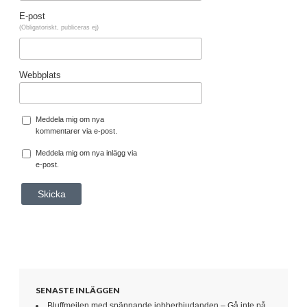
E-post
(Obligatoriskt, publiceras ej)
Webbplats
Meddela mig om nya
kommentarer via e-post.
Meddela mig om nya inlägg via
e-post.
SENASTE INLÄGGEN
Bluffmejlen med spännande jobberbjudanden – Gå inte på