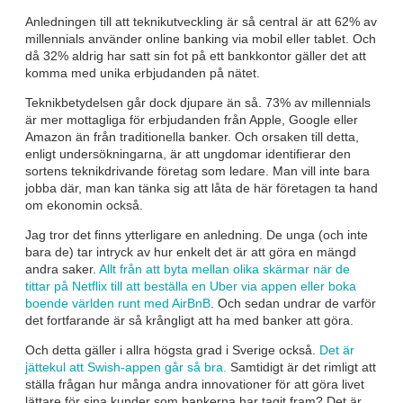
Anledningen till att teknikutveckling är så central är att 62% av
millennials använder online banking via mobil eller tablet. Och
då 32% aldrig har satt sin fot på ett bankkontor gäller det att
komma med unika erbjudanden på nätet.
Teknikbetydelsen går dock djupare än så. 73% av millennials
är mer mottagliga för erbjudanden från Apple, Google eller
Amazon än från traditionella banker. Och orsaken till detta,
enligt undersökningarna, är att ungdomar identifierar den
sortens teknikdrivande företag som ledare. Man vill inte bara
jobba där, man kan tänka sig att låta de här företagen ta hand
om ekonomin också.
Jag tror det finns ytterligare en anledning. De unga (och inte
bara de) tar intryck av hur enkelt det är att göra en mängd
andra saker.
Allt från att byta mellan olika skärmar när de
tittar på Netflix till att beställa en Uber via appen eller boka
boende världen runt med AirBnB
. Och sedan undrar de varför
det fortfarande är så krångligt att ha med banker att göra.
Och detta gäller i allra högsta grad i Sverige också.
Det är
jättekul att Swish-appen går så bra.
Samtidigt är det rimligt att
ställa frågan hur många andra innovationer för att göra livet
lättare för sina kunder som bankerna har tagit fram? Det är