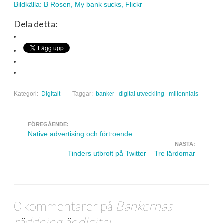
Bildkälla: B Rosen, My bank sucks, Flickr
Dela detta:
Kategori:
Digitalt
Taggar:
banker
digital utveckling
millennials
FÖREGÅENDE:
Navigera inlägg
Native advertising och förtroende
NÄSTA:
Tinders utbrott på Twitter – Tre lärdomar
0 kommentarer på
Bankernas
räddning är digital