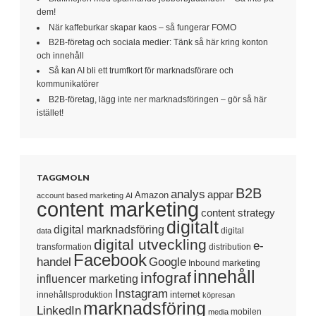
dem!
När kaffeburkar skapar kaos – så fungerar FOMO
B2B-företag och sociala medier: Tänk så här kring konton
och innehåll
Så kan AI bli ett trumfkort för marknadsförare och
kommunikatörer
B2B-företag, lägg inte ner marknadsföringen – gör så här
istället!
TAGGMOLN
B2B
analys
appar
Amazon
account based marketing
AI
content marketing
content strategy
digitalt
digital marknadsföring
digital
data
digital utveckling
e-
transformation
distribution
Facebook
handel
Google
Inbound marketing
innehåll
infograf
influencer marketing
Instagram
internet
innehållsproduktion
köpresan
marknadsföring
LinkedIn
mobilen
media