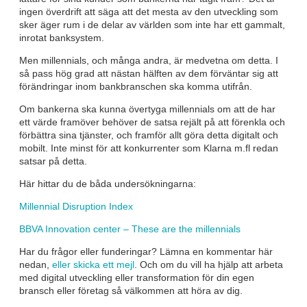
ingen överdrift att säga att det mesta av den utveckling som
sker äger rum i de delar av världen som inte har ett gammalt,
inrotat banksystem.
Men millennials, och många andra, är medvetna om detta. I
så pass hög grad att nästan hälften av dem förväntar sig att
förändringar inom bankbranschen ska komma utifrån.
Om bankerna ska kunna övertyga millennials om att de har
ett värde framöver behöver de satsa rejält på att förenkla och
förbättra sina tjänster, och framför allt göra detta digitalt och
mobilt. Inte minst för att konkurrenter som Klarna m.fl redan
satsar på detta.
Här hittar du de båda undersökningarna:
Millennial Disruption Index
BBVA Innovation center – These are the millennials
Har du frågor eller funderingar? Lämna en kommentar här
nedan,
eller skicka ett mejl
. Och om du vill ha hjälp att arbeta
med digital utveckling eller transformation för din egen
bransch eller företag så välkommen att höra av dig.