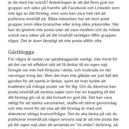
är de med här också? Anledningen är att det finns gott om
grupper och sidor på framför allt Facebook och LinkedIn som
inte ägs av ditt företag, men som kan vara helt rätt att
publicera innehåll på. Båda nätverken har ett stort antal
grupper inom olika branscher eller kring olika yrkesroller. Här
kan du givetvis inte posta utan att vara medlem och du måste
också vara säker på att ditt innehåll verkligen tillför gruppen
något. Det är även lämpligt att inte posta alltför ofta.
Gästblogga
För några år sedan var gästbloggande vanligt, inte minst för
att det var ett effektivt sätt att få länkar till sin egen sajt.
Google var inte helt förtjusta i detta, och muttrade en del
varningar kring det. Men det man inte gillade var just ifall det
gjordes för att samla in länkar, samt att man tyckte att
kvaliteten på många poster var för låg. Om du däremot kan
posta innehåll på seriösa sajter som har en koppling till det
ditt företag gör så är det fortsatt en god idé. Det kan vara
viktigt för att stärka varumärket, skaffa ett större genomslag
och inte minst för att visa att ditt företag är med och
diskuterar viktiga branschfrågor. Det du ska tänka på när du
publicerar innehåll på någon annans sajt är att inte posta det
på din egen sajt utan att använda en ”no index”-länkning, så