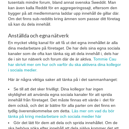
tusentals mindre forum, bland annat svenska Sweddit. Man
kan även kalla Reddit för en aggregeringssajt, eftersom den
bygger på att medlemmarna laddar upp innehåll de gillar där.
Om det finns sub-reddits kring ämnen som passar ditt företag
så kan du dela innehåll.
Anställda och egna nätverk
En mycket viktig kanal för att få ut det egna innehållet är alla
dina medarbetare på företaget. De har dels sina egna sociala
kanaler som de ofta kan tänka sig att dela innehåll i, dels har
de i sin tur nätverk och forum där de är aktiva.
Tommie Cau
har skrivit mer om hur och varför du ska aktivera dina kollegor
i sociala medier.
Här är några viktiga saker att tänka på i det sammanhanget:
Se till att det sker frivilligt. Dina kollegor har ingen
skyldighet att använda egna sociala kanaler för att sprida
innehåll från företaget. Det måste finnas ett värde i det för
dem också, och det är bättre för alla parter om det finns en
tydlig överenskommelse om detta.
Läs mer om vad du bör
tänka på kring medarbetare och sociala medier här
Gör det lätt för dem att dela och sprida innehållet. Om de
ska behöva söka efter innehåll att dela själva kommer det att