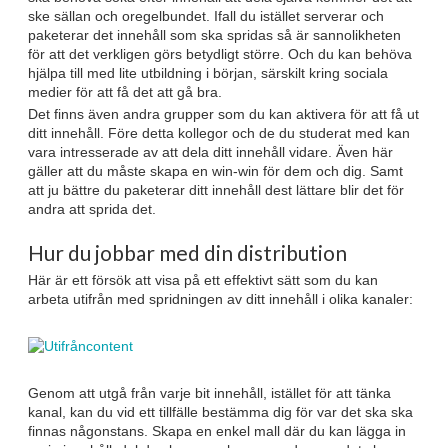
ske sällan och oregelbundet. Ifall du istället serverar och
paketerar det innehåll som ska spridas så är sannolikheten
för att det verkligen görs betydligt större. Och du kan behöva
hjälpa till med lite utbildning i början, särskilt kring sociala
medier för att få det att gå bra.
Det finns även andra grupper som du kan aktivera för att få ut
ditt innehåll. Före detta kollegor och de du studerat med kan
vara intresserade av att dela ditt innehåll vidare. Även här
gäller att du måste skapa en win-win för dem och dig. Samt
att ju bättre du paketerar ditt innehåll dest lättare blir det för
andra att sprida det.
Hur du jobbar med din distribution
Här är ett försök att visa på ett effektivt sätt som du kan
arbeta utifrån med spridningen av ditt innehåll i olika kanaler:
Genom att utgå från varje bit innehåll, istället för att tänka
kanal, kan du vid ett tillfälle bestämma dig för var det ska ska
finnas någonstans. Skapa en enkel mall där du kan lägga in