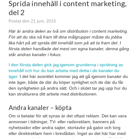
Sprida innehåll i content marketing,
del 2
Postat den 21 juni, 2015
Här är andra delen av två om distribution i content marketing.
För att du ska nå fram till dina målgrupper måste du jobba
lika hårt på att sprida ditt innehåll som på att ta fram det. I
första delen handlade det mest om egna kanaler, denna gång
står andras kanaler i fokus.
I den första delen gick jag igenom grunderna i spridning av
innehåll och hur du kan arbeta med detta i de kanaler du
äger.
I det här avsnittet kommer jag att gå igenom kanaler du
inte äger, både de där du köper synlighet och de där du får
den synligheten på andra sätt. Och i slutet tar jag upp hur du
kan strukturera ditt arbete med distributionen.
Andra kanaler – köpta
Om vi betalar för att synas är det oftast reklam. Det kan vara
annonser i tidningar, TV- eller radioreklam, banners på
nyhetssidor eller andra sajter, stortavlor på gator och torg
eller direktreklam hem i brevlådan. Inget av det här har med