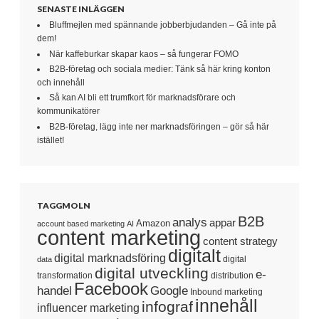
SENASTE INLÄGGEN
Bluffmejlen med spännande jobberbjudanden – Gå inte på
dem!
När kaffeburkar skapar kaos – så fungerar FOMO
B2B-företag och sociala medier: Tänk så här kring konton
och innehåll
Så kan AI bli ett trumfkort för marknadsförare och
kommunikatörer
B2B-företag, lägg inte ner marknadsföringen – gör så här
istället!
TAGGMOLN
B2B
analys
appar
Amazon
account based marketing
AI
content marketing
content strategy
digitalt
digital marknadsföring
digital
data
digital utveckling
e-
transformation
distribution
Facebook
handel
Google
Inbound marketing
innehåll
infograf
influencer marketing