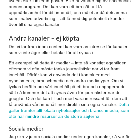
tweets eller LinkedIn-poster. Eller använder dig av Facebooks
annonsprogram. Det kan vara ett bra sätt att få
uppmärksamhet för ditt innehåll, och målet är då detsamma
som i native advertising – att få med dig potentiella kunder
över till dina egna kanaler.
Andra kanaler – ej köpta
Det vi tar fram inom content kan vara av intresse för kanaler
som vi inte äger eller betalar för att synas i.
Ett exempel på detta är medier – inte så konstigt egentligen
eftersom vi ofta måste tänka journalistiskt när vi tar fram
innehåll. Därför kan vi använda det i kontakter med
nyhetsmedia, branschmedia och andra mediatyper. Om vi
lyckas berätta om vårt innehåll på ett bra och engagerande
sätt så kommer det att synas även för journalister när de
googlar. Och det kan till och med vara intressant för dem att
få använda vårt innehåll mer direkt i sina egna kanaler.
Detta
gäller framför allt lokala nyhetssajter och branschmedia, som
ofta har mindre resurser än de större sajterna
.
Sociala medier
Jag skrev ju om sociala medier under egna kanaler, så varför