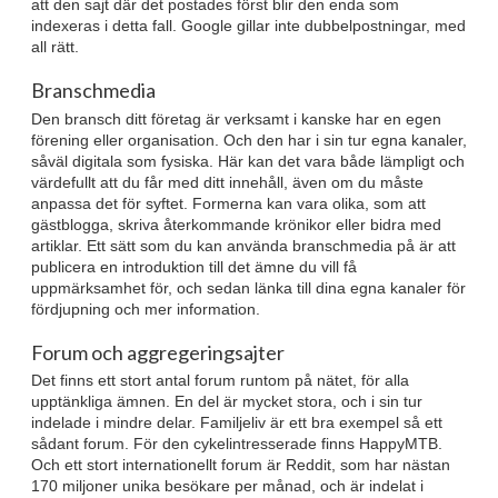
att den sajt där det postades först blir den enda som
indexeras i detta fall. Google gillar inte dubbelpostningar, med
all rätt.
Branschmedia
Den bransch ditt företag är verksamt i kanske har en egen
förening eller organisation. Och den har i sin tur egna kanaler,
såväl digitala som fysiska. Här kan det vara både lämpligt och
värdefullt att du får med ditt innehåll, även om du måste
anpassa det för syftet. Formerna kan vara olika, som att
gästblogga, skriva återkommande krönikor eller bidra med
artiklar. Ett sätt som du kan använda branschmedia på är att
publicera en introduktion till det ämne du vill få
uppmärksamhet för, och sedan länka till dina egna kanaler för
fördjupning och mer information.
Forum och aggregeringsajter
Det finns ett stort antal forum runtom på nätet, för alla
upptänkliga ämnen. En del är mycket stora, och i sin tur
indelade i mindre delar. Familjeliv är ett bra exempel så ett
sådant forum. För den cykelintresserade finns HappyMTB.
Och ett stort internationellt forum är Reddit, som har nästan
170 miljoner unika besökare per månad, och är indelat i