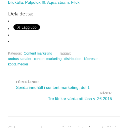
Bildkälla: Pulpolox !!!, Aqua steam, Flickr
Dela detta:
Kategori:
Content marketing
Taggar:
andras kanaler
content marketing
distribution
köpresan
köpta medier
FÖREGÅENDE:
Navigera inlägg
Sprida innehåll i content marketing, del 1
NÄSTA:
Tre länkar värda att läsa v. 26 2015