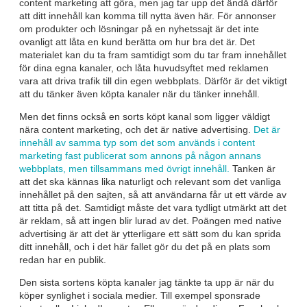
content marketing att göra, men jag tar upp det ändå därför
att ditt innehåll kan komma till nytta även här. För annonser
om produkter och lösningar på en nyhetssajt är det inte
ovanligt att låta en kund berätta om hur bra det är. Det
materialet kan du ta fram samtidigt som du tar fram innehållet
för dina egna kanaler, och låta huvudsyftet med reklamen
vara att driva trafik till din egen webbplats. Därför är det viktigt
att du tänker även köpta kanaler när du tänker innehåll.
Men det finns också en sorts köpt kanal som ligger väldigt
nära content marketing, och det är native advertising.
Det är
innehåll av samma typ som det som används i content
marketing fast publicerat som annons på någon annans
webbplats, men tillsammans med övrigt innehåll.
Tanken är
att det ska kännas lika naturligt och relevant som det vanliga
innehållet på den sajten, så att användarna får ut ett värde av
att titta på det. Samtidigt måste det vara tydligt utmärkt att det
är reklam, så att ingen blir lurad av det. Poängen med native
advertising är att det är ytterligare ett sätt som du kan sprida
ditt innehåll, och i det här fallet gör du det på en plats som
redan har en publik.
Den sista sortens köpta kanaler jag tänkte ta upp är när du
köper synlighet i sociala medier. Till exempel sponsrade