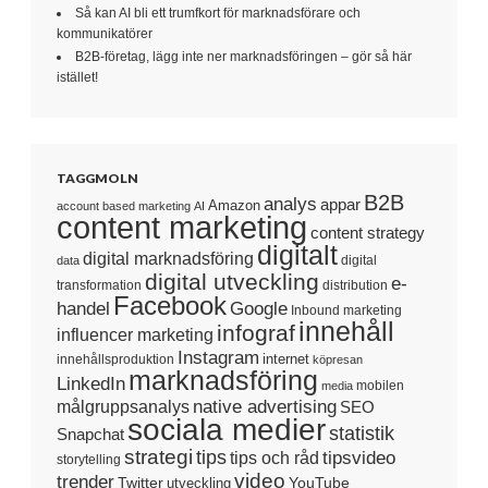
Så kan AI bli ett trumfkort för marknadsförare och
kommunikatörer
B2B-företag, lägg inte ner marknadsföringen – gör så här
istället!
TAGGMOLN
B2B
analys
appar
Amazon
account based marketing
AI
content marketing
content strategy
digitalt
digital marknadsföring
digital
data
digital utveckling
e-
transformation
distribution
Facebook
handel
Google
Inbound marketing
innehåll
infograf
influencer marketing
Instagram
internet
innehållsproduktion
köpresan
marknadsföring
LinkedIn
mobilen
media
native advertising
målgruppsanalys
SEO
sociala medier
statistik
Snapchat
strategi
tips
tipsvideo
tips och råd
storytelling
video
trender
Twitter
YouTube
utveckling