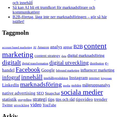
och innehåll
Så kan AI bli ett trumfkort för marknadsförare och
kommunikatörer
B2B-företag, lägg inte ner marknadsföringen – gör så här
istället!
Taggmoln
content
B2B
analys
appar
Amazon
account based marketing
AI
marketing
content strategy
digital marknadsföring
data
digitalt
digital utveckling
e-
digital transformation
distribution
Facebook
handel
Google
influencer marketing
Inbound marketing
innehåll
infograf
Instagram
internet
innehållsproduktion
köpresan
marknadsföring
LinkedIn
målgruppsanalys
mobilen
media
sociala medier
native advertising
SEO
Snapchat
strategi
statistik
tips
tipsvideo
trender
tips och råd
storytelling
video
Twitter
YouTube
utveckling
Arkiv