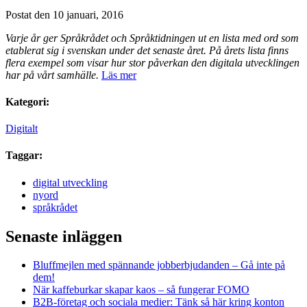
Postat den 10 januari, 2016
Varje år ger Språkrådet och Språktidningen ut en lista med ord som
etablerat sig i svenskan under det senaste året. På årets lista finns
flera exempel som visar hur stor påverkan den digitala utvecklingen
har på vårt samhälle.
Läs mer
Kategori:
Digitalt
Taggar:
digital utveckling
nyord
språkrådet
Senaste inläggen
Bluffmejlen med spännande jobberbjudanden – Gå inte på
dem!
När kaffeburkar skapar kaos – så fungerar FOMO
B2B-företag och sociala medier: Tänk så här kring konton