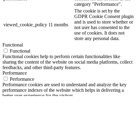
category "Performance".
The cookie is set by the
GDPR Cookie Consent plugin
and is used to store whether or
viewed_cookie_policy
11 months
not user has consented to the
use of cookies. It does not
store any personal data.
Functional
Functional
Functional cookies help to perform certain functionalities like
sharing the content of the website on social media platforms, collect
feedbacks, and other third-party features.
Performance
Performance
Performance cookies are used to understand and analyze the key
performance indexes of the website which helps in delivering a
better user experience for the visitors.
Analytics
Analytics
Analytical cookies are used to understand how visitors interact with
the website. These cookies help provide information on metrics the
number of visitors, bounce rate, traffic source, etc.
Advertisement
Advertisement