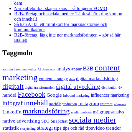
dem!
När kaffeburkar skapar kaos – så fungerar FOMO
B2B-företag och sociala medier: Tänk så här kring konton
och innehåll
Så kan AI bli ett trumfkort för marknadsförare och
kommunikatörer
B2B-företag, lägg inte ner marknadsföringen – gör så här
istället!
Taggmoln
content
B2B
analys
appar
Amazon
account based marketing
AI
marketing
content strategy
digital marknadsföring
data
digitalt
digital utveckling
e-
digital transformation
distribution
Facebook
handel
Google
influencer marketing
Inbound marketing
innehåll
infograf
Instagram
internet
innehållsproduktion
köpresan
marknadsföring
LinkedIn
målgruppsanalys
mobilen
media
sociala medier
native advertising
SEO
Snapchat
strategi
statistik
tips
tipsvideo
trender
tips och råd
storytelling