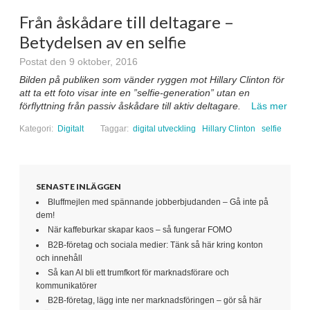
Från åskådare till deltagare –
Betydelsen av en selfie
Postat den 9 oktober, 2016
Bilden på publiken som vänder ryggen mot Hillary Clinton för
att ta ett foto visar inte en ”selfie-generation” utan en
förflyttning från passiv åskådare till aktiv deltagare.
Läs mer
Kategori:
Digitalt
Taggar:
digital utveckling
Hillary Clinton
selfie
SENASTE INLÄGGEN
Bluffmejlen med spännande jobberbjudanden – Gå inte på
dem!
När kaffeburkar skapar kaos – så fungerar FOMO
B2B-företag och sociala medier: Tänk så här kring konton
och innehåll
Så kan AI bli ett trumfkort för marknadsförare och
kommunikatörer
B2B-företag, lägg inte ner marknadsföringen – gör så här