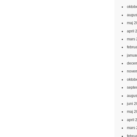
oktob
augus
maj 2
april 
mars 
febru
janua
decem
novem
oktob
septe
augus
juni 
maj 2
april 
mars 
febru