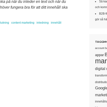
änka på när du inleder en text och när du
Så kan
ver fungera bra för att ditt innehåll ska
och komm
B2B-f
gör så här
lutning
content marketing
inledning
innehåll
TAGGM
account b
appar
mar
digital
transform
distributi
Googl
market
innehåll