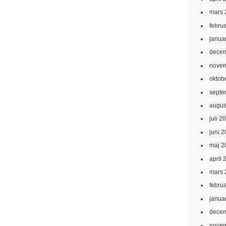
mars 
febru
janua
decem
novem
oktob
septe
augus
juli 2
juni 
maj 2
april 
mars 
febru
janua
decem
novem