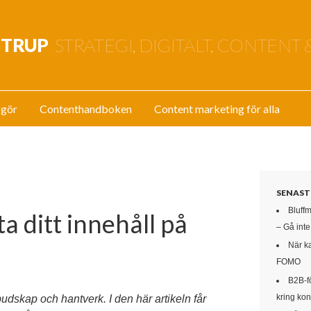
STRUP
STRATEGI, DIGITALT, CONTENT 
 gör
Contenthandboken
Content marketing för alla
SENAST
Bluff
a ditt innehåll på
– Gå int
När k
FOMO
B2B-f
kring kon
udskap och hantverk. I den här artikeln får