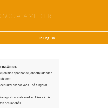
& SOCIALA MEDIER
In English
E INLÄGGEN
mejlen med spännande jobberbjudanden
e på dem!
affeburkar skapar kaos – så fungerar
öretag och sociala medier: Tänk så här
ton och innehåll