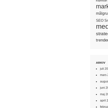
köpresan
mark
målgru
SEO
S
med
strate
trende
ARKIV
juli 2
mars 
augus
juni 
maj 2
april 
febru