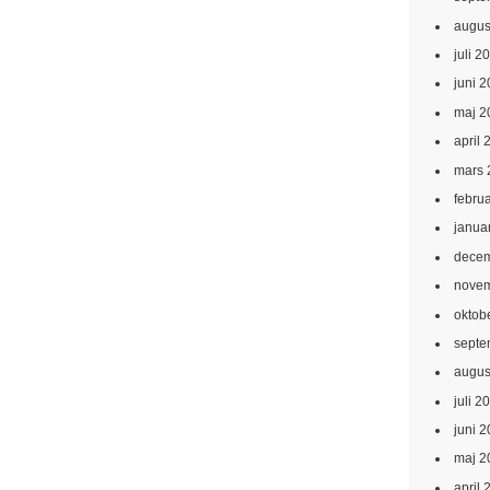
augus
juli 2
juni 
maj 2
april 
mars 
febru
janua
decem
novem
oktob
septe
augus
juli 2
juni 
maj 2
april 