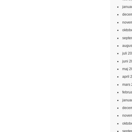
janua
decem
novem
oktob
septe
augus
juli 2
juni 
maj 2
april 
mars 
febru
janua
decem
novem
oktob
septe