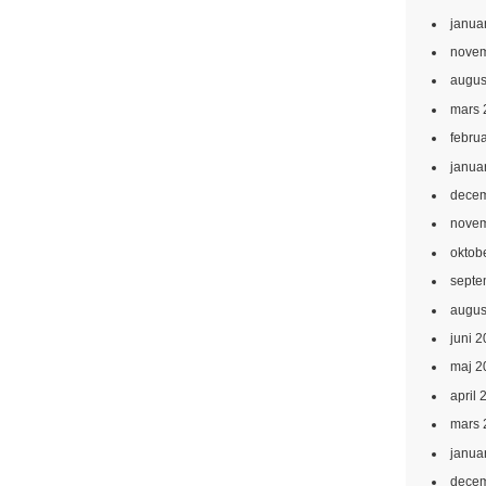
janua
novem
augus
mars 
febru
janua
decem
novem
oktob
septe
augus
juni 
maj 2
april 
mars 
janua
decem