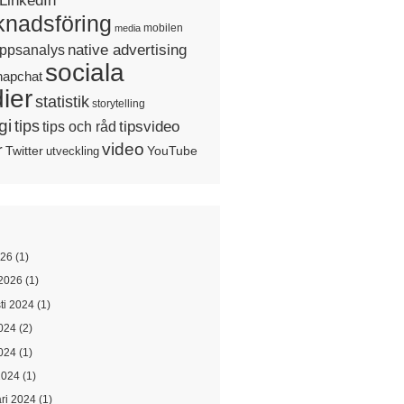
LinkedIn
nadsföring
mobilen
media
native advertising
ppsanalys
sociala
napchat
ier
statistik
storytelling
gi
tips
tipsvideo
tips och råd
video
r
Twitter
YouTube
utveckling
026
(1)
2026
(1)
ti 2024
(1)
2024
(2)
024
(1)
2024
(1)
ari 2024
(1)