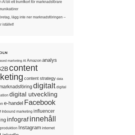
 AI bli ett trumfkort för marknadsförare
unikatörer
öretag, lägg inte ner marknadsföringen –
 istället!
OLN
analys
Amazon
ased marketing
AI
content
B2B
keting
content strategy
data
digitalt
 marknadsföring
digital
digital utveckling
ation
Facebook
e-handel
on
e
influencer
Inbound marketing
innehåll
infograf
ing
Instagram
internet
sproduktion