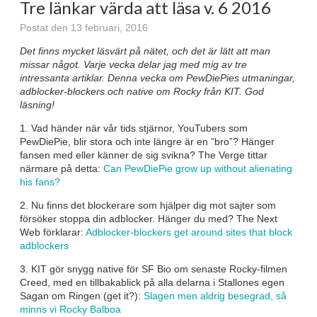
Tre länkar värda att läsa v. 6 2016
Postat den 13 februari, 2016
Det finns mycket läsvärt på nätet, och det är lätt att man
missar något. Varje vecka delar jag med mig av tre
intressanta artiklar. Denna vecka om PewDiePies utmaningar,
adblocker-blockers och native om Rocky från KIT. God
läsning!
1. Vad händer när vår tids stjärnor, YouTubers som
PewDiePie, blir stora och inte längre är en ”bro”? Hänger
fansen med eller känner de sig svikna? The Verge tittar
närmare på detta:
Can PewDiePie grow up without alienating
his fans?
2. Nu finns det blockerare som hjälper dig mot sajter som
försöker stoppa din adblocker. Hänger du med? The Next
Web förklarar:
Adblocker-blockers get around sites that block
adblockers
3. KIT gör snygg native för SF Bio om senaste Rocky-filmen
Creed, med en tillbakablick på alla delarna i Stallones egen
Sagan om Ringen (get it?):
Slagen men aldrig besegrad, så
minns vi Rocky Balboa