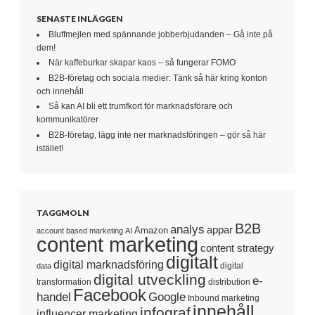
SENASTE INLÄGGEN
Bluffmejlen med spännande jobberbjudanden – Gå inte på
dem!
När kaffeburkar skapar kaos – så fungerar FOMO
B2B-företag och sociala medier: Tänk så här kring konton
och innehåll
Så kan AI bli ett trumfkort för marknadsförare och
kommunikatörer
B2B-företag, lägg inte ner marknadsföringen – gör så här
istället!
TAGGMOLN
B2B
analys
appar
Amazon
account based marketing
AI
content marketing
content strategy
digitalt
digital marknadsföring
digital
data
digital utveckling
e-
transformation
distribution
Facebook
handel
Google
Inbound marketing
innehåll
infograf
influencer marketing