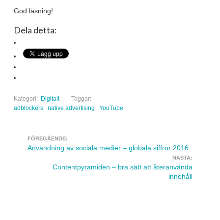
God läsning!
Dela detta:
Kategori:
Digitalt
Taggar:
adblockers
native advertising
YouTube
FÖREGÅENDE:
Navigera inlägg
Användning av sociala medier – globala siffror 2016
NÄSTA:
Contentpyramiden – bra sätt att återanvända
innehåll