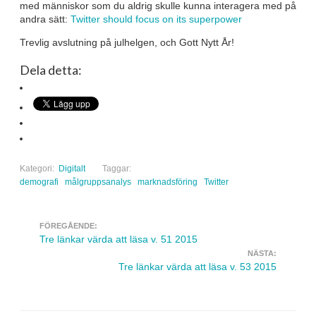
med människor som du aldrig skulle kunna interagera med på
andra sätt:
Twitter should focus on its superpower
Trevlig avslutning på julhelgen, och Gott Nytt År!
Dela detta:
Kategori:
Digitalt
Taggar:
demografi
målgruppsanalys
marknadsföring
Twitter
FÖREGÅENDE:
Navigera inlägg
Tre länkar värda att läsa v. 51 2015
NÄSTA:
Tre länkar värda att läsa v. 53 2015