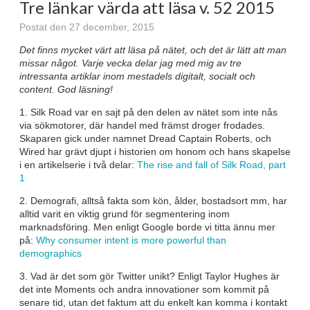
Tre länkar värda att läsa v. 52 2015
Postat den 27 december, 2015
Det finns mycket värt att läsa på nätet, och det är lätt att man
missar något. Varje vecka delar jag med mig av tre
intressanta artiklar inom mestadels digitalt, socialt och
content. God läsning!
1. Silk Road var en sajt på den delen av nätet som inte nås
via sökmotorer, där handel med främst droger frodades.
Skaparen gick under namnet Dread Captain Roberts, och
Wired har grävt djupt i historien om honom och hans skapelse
i en artikelserie i två delar:
The rise and fall of Silk Road, part
1
2. Demografi, alltså fakta som kön, ålder, bostadsort mm, har
alltid varit en viktig grund för segmentering inom
marknadsföring. Men enligt Google borde vi titta ännu mer
på:
Why consumer intent is more powerful than
demographics
3. Vad är det som gör Twitter unikt? Enligt Taylor Hughes är
det inte Moments och andra innovationer som kommit på
senare tid, utan det faktum att du enkelt kan komma i kontakt