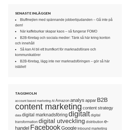
SENASTE INLÄGGEN
Bluffmejlen med spännande jobberbjudanden – Gå inte på
dem!
När kaffeburkar skapar kaos – så fungerar FOMO
B2B-företag och sociala medier: Tänk så här kring konton
och innehåll
Så kan AI bli ett trumfkort för marknadsförare och
kommunikatörer
B2B-företag, lägg inte ner marknadsföringen – gör så här
istället!
TAGGMOLN
B2B
analys
appar
Amazon
account based marketing
AI
content marketing
content strategy
digitalt
digital marknadsföring
digital
data
digital utveckling
e-
transformation
distribution
Facebook
handel
Google
Inbound marketing