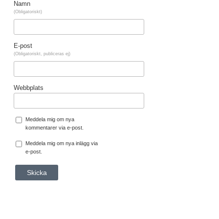
Namn
(Obligatoriskt)
E-post
(Obligatoriskt, publiceras ej)
Webbplats
Meddela mig om nya
kommentarer via e-post.
Meddela mig om nya inlägg via
e-post.